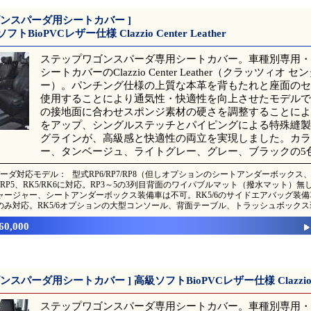
ゴンスパーダ用シートカバー ]
BioPVCレザー仕様 Clazzio Center Leather
ステップワゴンスパーダ専用シートカバー。車種別専用・高品質
シートカバーのClazzio Center Leather（クラッツィオ 
ー）。パンチング仕様の上質な本革を背もたれと座面のセ
使用することにより通気性・快適性を向上させたモデルで
の接地面に合わせスポンジ素材の硬さを調整することによ
をアップ、シングルステッチとパイピングによる特殊縫製
グラインが、高級感と快適性の両立を実現しました。カラ
ー、タンベージュ、ライトグレー、グレー、ブラックの5
ーダ対応モデル：
型式RP6/RP7/RP8（但しオプションのシートアンダーボック
P4/RP5、RK5/RK6に対応。RP3～5の3列目背面のワイパブルマット（撥水マット）
ャージャー、シートアンダーボックス装備車は不可。RK5/6のサイドエアバッグ装備車
のみ対応。RK5/6オプションの大型コンソール、背面テーブル、トラッシュボック
\60,000
ンスパーダ用シートカバー ] 高級ソフトBioPVCレザー仕様 Clazzio 
ステップワゴンスパーダ専用シートカバー。車種別専用・高品質