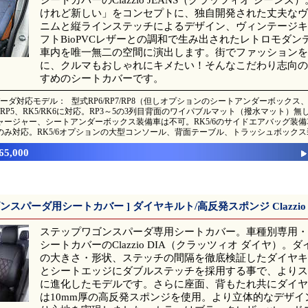
けれど新しい」をコンセプトに、独自開発された丈夫なヴ
ニムと縦ラインステッチによるデザイン、ヴィンテージキ
フトBioPVCレザーとの調和で生み出されたレトロモダン
車内を唯一無二の空間に演出します。街でファッションを
に、クルマもおしゃれにキメたい！そんなこだわり志向の
すめのシートカバーです。
ーダ対応モデル：
型式RP6/RP7/RP8（但しオプションのシートアンダーボック
P4/RP5、RK5/RK6に対応。RP3～5の3列目背面のワイパブルマット（撥水マット）
ャージャー、シートアンダーボックス装備車は不可。RK5/6のサイドエアバッグ装備車
のみ対応。RK5/6オプションの大型コンソール、背面テーブル、トラッシュボック
\65,000
ンスパーダ用シートカバー ] ダイヤキルト/高反発スポンジ Clazzio 
ステップワゴンスパーダ専用シートカバー。車種別専用・高品質
シートカバーのClazzio DIA（クラッツィオ ダイヤ）。
の大きさ・形状、ステッチの間隔を徹底検証したダイヤキ
とシートエッジにダブルステッチを採用する事で、よりス
に進化したモデルです。さらに座面、背もたれ共にダイヤ
は10mm厚の高反発スポンジを使用。より立体的なデザイ