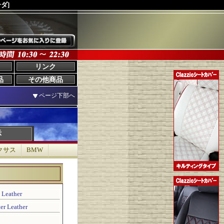
ダ]
リンク
品
その他商品
ページ下部へ
示
クサス
BMW
ather
Leather