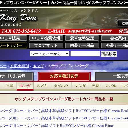
テップワゴンスパーダのシートカバー 商品一覧
[ホンダ ステップワゴンスパー
中古車販売
中古車検索依頼
愛車無料査定
会社案内
シートカバー
フロアマット
内装カー用品
外装カー用
バー
>
対応車種別
>
ホンダ
>
ステップワゴンスパーダ
カテゴリ別表示
対応車種別表示
一覧表
日産
ホンダ
スズキ
ダイハツ
マツダ
三菱
スバル
レ
ホンダ ステップワゴンスパーダ用シートカバー 商品名一覧
ーダ用シートカバー ] 高級本革/高級ソフトBioPVCレザー仕様 Clazzio Real Le
ーダ用シートカバー ] 高級本革/高級ソフトBioPVCレザー仕様 Clazzio Center 
ーダ用シートカバー ] 高級ソフトBioPVCレザー仕様 Clazzio Prime