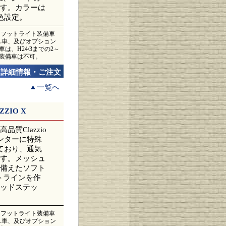
す。カラーは
色設定。
ス、フットライト装備車
無し車、及びオプション
は、H24/3までの2～
ス装備車は不可。
詳細情報・ご注文
一覧へ
ZIO X
Clazzio
センターに特殊
ており、通気
す。メッシュ
備えたソフト
トラインを作
ッドステッ
ス、フットライト装備車
無し車、及びオプション