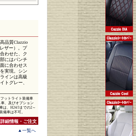
Clazzio
リアルレザー）。プ
合わせた、ク
部にはパンチ
面に合わせス
を実現。シン
ラインは高級
イトグレー、
ス、フットライト装備車
無し車、及びオプション
は、H24/3までの2～
ス装備車は不可。
詳細情報・ご注文
一覧へ