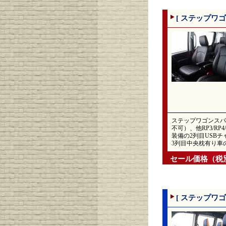
[ ステップワゴ
ステップワゴンスパ
不可）、他RP3/R
装備の2列目USBチ
3列目中央枕有り車
セール価格（税
[ ステップワゴ