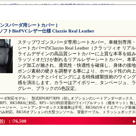
パーダ用シートカバー ] PUレザー立体構造デザイン CLAZZIO Giacca
パーダ用シートカバー ] 2層メッシュ生地クロス織り仕様 CLAZZIO X
パーダ用シートカバー ] 特殊立体構造メッシュ生地仕様 CLAZZIO Air
ゴンスパーダ用シートカバー ]
パーダ用シートカバー ] ユーロスタイルデザイン CLAZZIO Neo
BioPVCレザー仕様 Clazzio Real Leather
パーダ用シートカバー ] ヴィンテージデニム仕様 Clazzio JEANS
ステップワゴンスパーダ専用シートカバー。車種別専用・高品質
パーダ用シートカバー ] ダイヤキルト/高反発スポンジ Clazzio DIA
シートカバーのClazzio Real Leather（クラッツィオ 
スパーダ用シートカバー ] ダイヤキルトデザイン Clazzio キルティングタイプ
ライムデザインの高品質シートカバーに上質な本革を組み
ラッツィオだけが創れるリアルレザーシートカバー。本革
パーダ用シートカバー ] スタイリッシュ縦ライン Clazzio L
ング加工が施され、通気性・快適性を確保し、身体の接地
パーダ用シートカバー ] ソフトライン/センターパンチング仕様 CLAZZIO Jr.
ポンジ素材の硬さを調整する事により、ホールド性の向上
グルステッチとパイピングによる特殊縫製技術のウイング
感を演出します。カラーはアイボリー、タンベージュ、ラ
グレー、ブラックの5色設定。
ーダ対応モデル：
型式RP6/RP7/RP8（但しオプションのシートアンダーボック
P4/RP5、RK5/RK6に対応。RP3～5の3列目背面のワイパブルマット（撥水マット）
ャージャー、シートアンダーボックス装備車は不可。RK5/6のサイドエアバッグ装備車
のみ対応。RK5/6オプションの大型コンソール、背面テーブル、トラッシュボック
\76,500
別）：