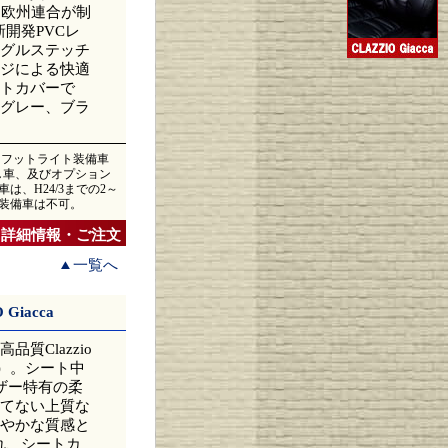
）。欧州連合が制
開発PVCレ
グルステッチ
ジによる快適
トカバーで
グレー、ブラ
ス、フットライト装備車
無し車、及びオプション
は、H24/3までの2～
ス装備車は不可。
詳細情報・ご注文
一覧へ
iacca
Clazzio
カ）。シート中
ザー特有の柔
てない上質な
やかな質感と
れ、シートカ