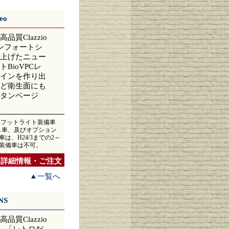
eo
Clazzio
コンフォートシ
上げたニュー
ioVPCレ
インを作り出
ど衛生面にも
タンベージ
ス、フットライト装備車
無し車、及びオプション
は、H24/3までの2～
ス装備車は不可。
詳細情報・ご注文
一覧へ
NS
Clazzio
）。「レトロだ