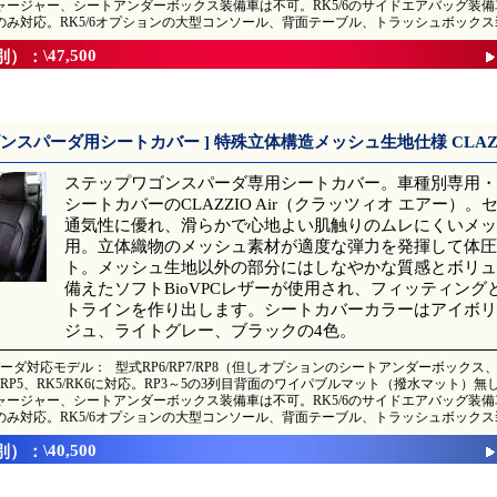
ャージャー、シートアンダーボックス装備車は不可。RK5/6のサイドエアバッグ装備車
のみ対応。RK5/6オプションの大型コンソール、背面テーブル、トラッシュボック
\47,500
別）：
ンスパーダ用シートカバー ] 特殊立体構造メッシュ生地仕様 CLAZZI
ステップワゴンスパーダ専用シートカバー。車種別専用・高品質
シートカバーのCLAZZIO Air（クラッツィオ エアー）
通気性に優れ、滑らかで心地よい肌触りのムレにくいメッ
用。立体織物のメッシュ素材が適度な弾力を発揮して体圧
ト。メッシュ生地以外の部分にはしなやかな質感とボリュ
備えたソフトBioVPCレザーが使用され、フィッティング
トラインを作り出します。シートカバーカラーはアイボリ
ジュ、ライトグレー、ブラックの4色。
ーダ対応モデル：
型式RP6/RP7/RP8（但しオプションのシートアンダーボック
P4/RP5、RK5/RK6に対応。RP3～5の3列目背面のワイパブルマット（撥水マット）
ャージャー、シートアンダーボックス装備車は不可。RK5/6のサイドエアバッグ装備車
のみ対応。RK5/6オプションの大型コンソール、背面テーブル、トラッシュボック
\40,500
別）：