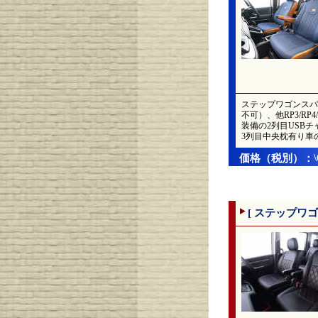
ステップワゴンスパ
不可）、他RP3/R
装備の2列目USBチ
3列目中央枕有り車
価格（税別）：
[ ステップワゴ