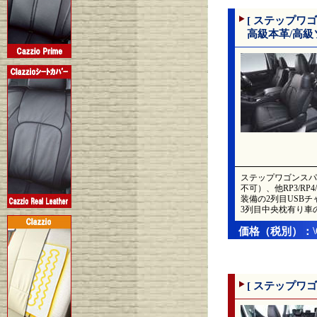
[ ステップワ
高級本革/高級ソフト
ステップワゴンスパ
不可）、他RP3/R
装備の2列目USBチ
3列目中央枕有り車
価格（税別）：
[ ステップワゴ