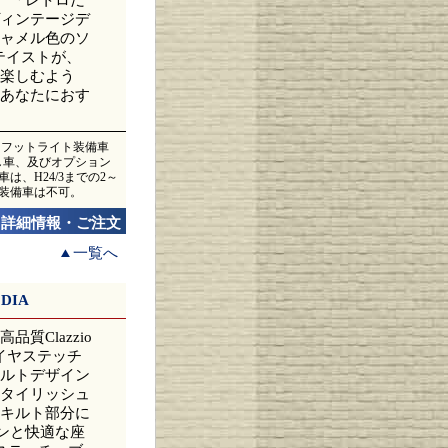
ィンテージデ
ャメル色のソ
テイストが、
楽しむよう
あなたにおす
ス、フットライト装備車
無し車、及びオプション
は、H24/3までの2～
ス装備車は不可。
詳細情報・ご注文
一覧へ
DIA
Clazzio
ダイヤステッチ
ルトデザイン
タイリッシュ
キルト部分に
ンと快適な座