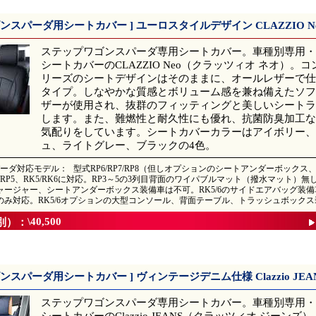
ンスパーダ用シートカバー ] ユーロスタイルデザイン CLAZZIO N
ステップワゴンスパーダ専用シートカバー。車種別専用・高品質
シートカバーのCLAZZIO Neo（クラッツィオ ネオ）。
リーズのシートデザインはそのままに、オールレザーで仕
タイプ。しなやかな質感とボリューム感を兼ね備えたソフトB
ザーが使用され、抜群のフィッティングと美しいシートラ
します。また、難燃性と耐久性にも優れ、抗菌防臭加工な
気配りをしています。シートカバーカラーはアイボリー、
ュ、ライトグレー、ブラックの4色。
ーダ対応モデル：
型式RP6/RP7/RP8（但しオプションのシートアンダーボック
P4/RP5、RK5/RK6に対応。RP3～5の3列目背面のワイパブルマット（撥水マット）
ャージャー、シートアンダーボックス装備車は不可。RK5/6のサイドエアバッグ装備車
のみ対応。RK5/6オプションの大型コンソール、背面テーブル、トラッシュボック
\40,500
別）：
ンスパーダ用シートカバー ] ヴィンテージデニム仕様 Clazzio JEA
ステップワゴンスパーダ専用シートカバー。車種別専用・高品質
シートカバーのClazzio JEANS（クラッツィオ ジーンズ