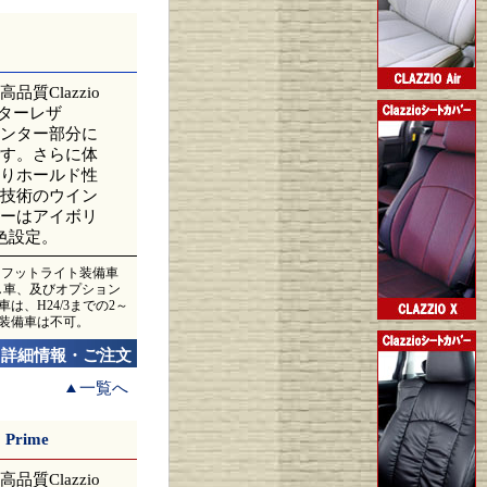
Clazzio
センターレザ
ンター部分に
す。さらに体
りホールド性
技術のウイン
ーはアイボリ
色設定。
ス、フットライト装備車
無し車、及びオプション
は、H24/3までの2～
ス装備車は不可。
詳細情報・ご注文
一覧へ
Prime
Clazzio