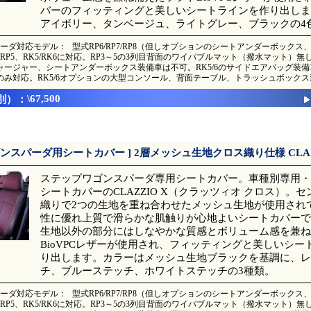
バーのフィッティングと美しいシートラインを作り出しま
アイボリー、タンベージュ、ライトグレー、ブラックの4
ーダ対応モデル：
型式RP6/RP7/RP8（但しオプションのシートアンダーボック
P4/RP5、RK5/RK6に対応。RP3～5の3列目背面のワイパブルマット（撥水マット）
ャージャー、シートアンダーボックス装備車は不可。RK5/6のサイドエアバッグ装備車
のみ対応。RK5/6オプションの大型コンソール、背面テーブル、トラッシュボック
\67,500
別）：
ゴンスパーダ用シートカバー ] 2層メッシュ生地クロス織り仕様 CLAZ
ステップワゴンスパーダ専用シートカバー。車種別専用・高品質
シートカバーのCLAZZIO X（クラッツィオ クロス）。
織りで2つの生地を重ね合わせたメッシュ生地が使用され
性に優れ上質で滑らかな肌触りが心地よいシートカバーで
生地以外の部分にはしなやかな質感とボリューム感を兼ね
BioVPCレザーが使用され、フィッティングと美しいシー
り出します。カラーはメッシュ生地ブラックを基調に、レ
チ、ブルーステッチ、ホワイトステッチの3種類。
ーダ対応モデル：
型式RP6/RP7/RP8（但しオプションのシートアンダーボック
P4/RP5、RK5/RK6に対応。RP3～5の3列目背面のワイパブルマット（撥水マット）