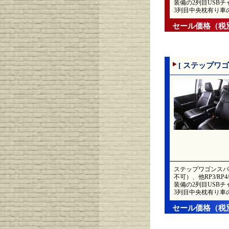
装備の2列目USBチ
3列目中央枕有り車
セール価格（税
[ ステップワゴ
ステップワゴンスパ
不可）、他RP3/R
装備の2列目USBチ
3列目中央枕有り車
セール価格（税