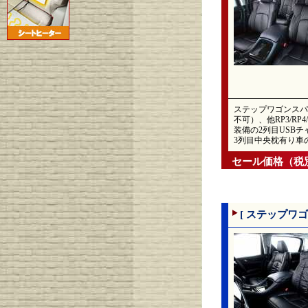
ステップワゴンスパ
不可）、他RP3/R
装備の2列目USBチ
3列目中央枕有り車
セール価格（税
[ ステップワゴ