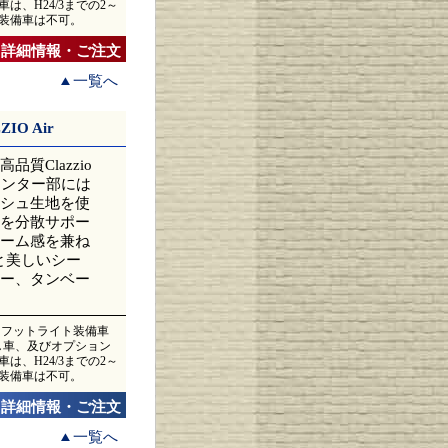
は、H24/3までの2～
ス装備車は不可。
詳細情報・ご注文
一覧へ
O Air
Clazzio
。センター部には
シュ生地を使
を分散サポー
ーム感を兼ね
と美しいシー
ー、タンベー
ス、フットライト装備車
無し車、及びオプション
は、H24/3までの2～
ス装備車は不可。
詳細情報・ご注文
一覧へ