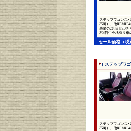
ステップワゴンスパ
不可）、他RP3/R
装備の2列目USBチ
3列目中央枕有り車
セール価格（税
[ ステップワ
ステップワゴンスパ
不可）、他RP3/R