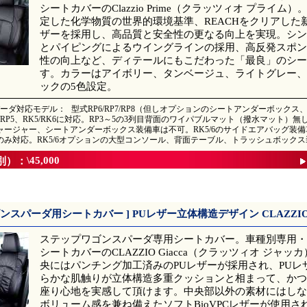
シートカバーのClazzio Prime（クラッツィオ プライム
定した化学物質の世界的環境基準、REACHをクリアした新
ザーを採用し、高品質と安全性の更なる向上を実現。シン
とパイピングによるウイングラインの採用、高反発スポン
性の向上など、ディテールにもこだわった「最良」のシー
す。カラーはアイボリー、タンベージュ、ライトグレー、
ックの5色設定。
ーダ対応モデル：
型式RP6/RP7/RP8（但しオプションのシートアンダーボック
P4/RP5、RK5/RK6に対応。RP3～5の3列目背面のワイパブルマット（撥水マット）
ャージャー、シートアンダーボックス装備車は不可。RK5/6のサイドエアバッグ装備車
のみ対応。RK5/6オプションの大型コンソール、背面テーブル、トラッシュボック
\45,000
別）：
ンスパーダ用シートカバー ] PUレザー立体構造デザイン CLAZZIO G
ステップワゴンスパーダ専用シートカバー。車種別専用・高品質
シートカバーのCLAZZIO Giacca（クラッツィオ ジャッ
央にはパンチング加工済みのPUレザーが採用され、PUレ
らかな肌触りが立体構造多重クッションと相まって、かつ
座り心地を実感して頂けます。中央部以外の素材にはしな
ボリューム感を兼ね備えたソフトBioVPCレザーが使用さ