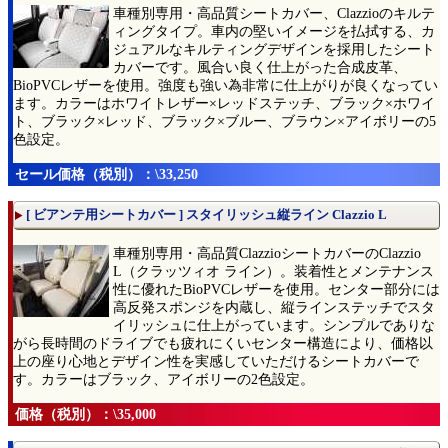
車種別専用・高品質シートカバー、Clazzioのキルテ
ィングタイプ。車内の堅いイメージを払拭する、カ
ジュアルなキルティングデザインを採用したシート
カバーです。風合い良く仕上がった合成皮革、
BioPVCレザーを使用。強度も強い為非常に仕上がりが良くなってい
ます。カラーはホワイトレザー×レッドステッチ、ブラック×ホワイ
ト、ブラック×レッド、ブラック×ブルー、ブラウン×アイボリーの5
色設定。
セール価格（税別）：\33,250
[ ビアンテ用シートカバー ] スタイリッシュ縦ライン Clazzio L
車種別専用・高品質ClazzioシートカバーのClazzio
L（クラッツィオ ライン）。装着性とメンテナンス
性に優れたBioPVCレザーを使用。センター部分には
高反発スポンジを内蔵し、縦ラインステッチでスタ
イリッシュに仕上がっています。シンプルでありな
がら長時間のドライブでも疲れにくいセンター構造により、価格以
上の座り心地とデザイン性を実感していただけるシートカバーで
す。カラーはブラック、アイボリーの2色設定。
価格（税別）：\35,000