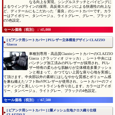
なる向上を実現。シングルステッチとパイピングに
よるウイングラインの採用、高反発スポンジによる快適性の向上な
ど、ディテールにもこだわった「最良」のシートカバーです。カラ
ーはアイボリー、タンベージュ、ライトグレー、グレー、ブラック
の5色設定。
セール価格（税別）：\45,000
[ ビアンテ用シートカバー ] PUレザー立体構造デザイン CLAZZIO
Giacca
車種別専用・高品質ClazzioシートカバーのCLAZZIO
Giacca（クラッツィオ ジャッカ）。シート中央には
パンチング加工済みのPUレザーが採用され、PUレ
ザー特有の柔らかな肌触りが立体構造多重クッショ
ンと相まって、かつてない上質な座り心地を実感し
て頂けます。中央部以外の素材にはしなやかな質感とボリューム感
を兼ね備えたソフトBioVPCレザーが使用され、シートカバーのフィ
ッティングと美しいシートラインを作り出します。カラーはアイボ
リー、タンベージュ、ライトグレー、ブラックの4色設定。
セール価格（税別）：\67,500
[ ビアンテ用シートカバー ] 2層メッシュ生地クロス織り仕様
CLAZZIO X