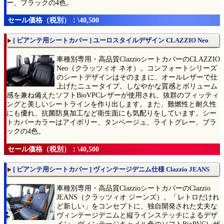
ー、ブラックの4色。
セール価格（税別）：\40,500
[ ビアンテ用シートカバー ] ユーロスタイルデザイン CLAZZIO Neo
車種別専用・高品質ClazzioシートカバーのCLAZZIO
Neo（クラッツィオ ネオ）。コンフォートシリーズ
のシートデザインはそのままに、オールレザーで仕
上げたニュータイプ。しなやかな質感とボリューム
感を兼ね備えたソフトBioVPCレザーが使用され、抜群のフィッティ
ングと美しいシートラインを作り出します。また、難燃性と耐久性
にも優れ、抗菌防臭加工など衛生面にも気配りをしています。シー
トカバーカラーはアイボリー、タンベージュ、ライトグレー、ブラ
ックの4色。
セール価格（税別）：\40,500
[ ビアンテ用シートカバー ] ヴィンテージデニム仕様 Clazzio JEANS
車種別専用・高品質ClazzioシートカバーのClazzio
JEANS（クラッツィオ ジーンズ）。「レトロだけれ
ど新しい」をコンセプトに、独自開発された丈夫な
ヴィンテージデニムと縦ラインステッチによるデザ