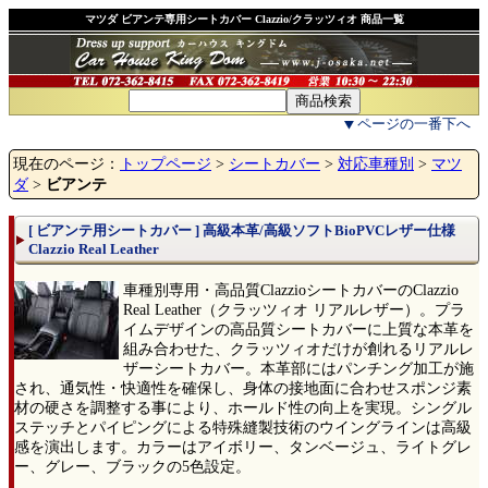
マツダ ビアンテ専用シートカバー Clazzio/クラッツィオ 商品一覧
ページの一番下へ
現在のページ：
トップページ
>
シートカバー
>
対応車種別
>
マツ
ダ
>
ビアンテ
[ ビアンテ用シートカバー ] 高級本革/高級ソフトBioPVCレザー仕様
Clazzio Real Leather
車種別専用・高品質ClazzioシートカバーのClazzio
Real Leather（クラッツィオ リアルレザー）。プラ
イムデザインの高品質シートカバーに上質な本革を
組み合わせた、クラッツィオだけが創れるリアルレ
ザーシートカバー。本革部にはパンチング加工が施
され、通気性・快適性を確保し、身体の接地面に合わせスポンジ素
材の硬さを調整する事により、ホールド性の向上を実現。シングル
ステッチとパイピングによる特殊縫製技術のウイングラインは高級
感を演出します。カラーはアイボリー、タンベージュ、ライトグレ
ー、グレー、ブラックの5色設定。