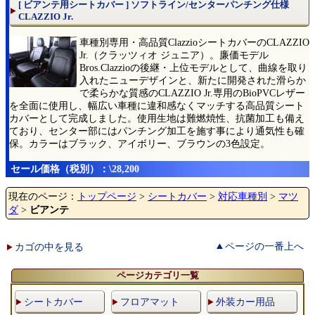
[ ビアンテ用シートカバー ] ソフトライン/センターパンチング仕様
CLAZZIO Jr.
車種別専用・高品質ClazzioシートカバーのCLAZZIO
Jr.（クラッツィオ ジュニア）。廉価モデル
Bros.Clazzioの後継・上位モデルとして、曲線を取り
入れたニューデザインと、新たに開発された滑らか
で柔らかな質感のCLAZZIO Jr.専用のBioPVCレザー
を全面に使用し、幅広い車種に違和感なくマッチする高品質シート
カバーとして完成しました。使用生地は難燃焼性、抗菌加工も備え
ており、センター部にはパンチング加工を施す事により通気性も確
保。カラーはブラック、アイボリー、ブラウンの3色設定。
セール価格（税別）：\28,200
現在のページ：
トップページ
>
シートカバー
>
対応車種別
>
マツ
ダ
>
ビアンテ
ページの一番上へ
カゴの中を見る
ページカテゴリ一覧
シートカバー
フロアマット
外装カー用品