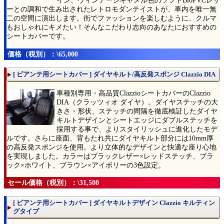
イン、ヴィンテージキャメル色のソフトBioPVCレザ
ーとの調和で生み出されたレトロモダンテイストが、車内を唯一無
二の空間に演出します。街でファッションを楽しむように、クルマ
もおしゃれにキメたい！そんなこだわり志向のあなたにおすすめの
シートカバーです。
価格（税別）：\65,000
[ ビアンテ用シートカバー ] ダイヤキルト/高反発スポンジ Clazzio DIA
車種別専用・高品質ClazzioシートカバーのClazzio
DIA（クラッツィオ ダイヤ）。ダイヤステッチの大
きさ・形状、ステッチの間隔を徹底検証したダイヤ
キルトデザインとシートエッジにダブルステッチを
採用する事で、よりスタイリッシュに進化したモデ
ルです。さらに座面、背もたれ共にダイヤキルト部分には10mm厚
の高反発スポンジを使用。より立体的なデザインと快適な座り心地
を実現しました。カラーはブラックレザー×レッドステッチ、ブラ
ック×ホワイト、ブラウン×アイボリーの3色設定。
セール価格（税別）：\31,500
[ ビアンテ用シートカバー ] ダイヤキルトデザイン Clazzio キルティン
グタイプ