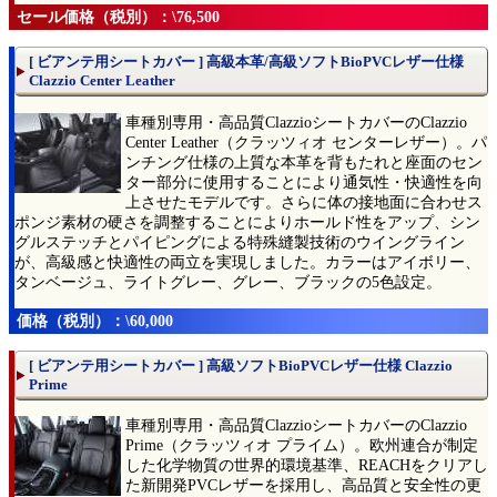
セール価格（税別）：\76,500
[ ビアンテ用シートカバー ] 高級本革/高級ソフトBioPVCレザー仕様
Clazzio Center Leather
車種別専用・高品質ClazzioシートカバーのClazzio
Center Leather（クラッツィオ センターレザー）。パ
ンチング仕様の上質な本革を背もたれと座面のセン
ター部分に使用することにより通気性・快適性を向
上させたモデルです。さらに体の接地面に合わせス
ポンジ素材の硬さを調整することによりホールド性をアップ、シン
グルステッチとパイピングによる特殊縫製技術のウイングライン
が、高級感と快適性の両立を実現しました。カラーはアイボリー、
タンベージュ、ライトグレー、グレー、ブラックの5色設定。
価格（税別）：\60,000
[ ビアンテ用シートカバー ] 高級ソフトBioPVCレザー仕様 Clazzio
Prime
車種別専用・高品質ClazzioシートカバーのClazzio
Prime（クラッツィオ プライム）。欧州連合が制定
した化学物質の世界的環境基準、REACHをクリアし
た新開発PVCレザーを採用し、高品質と安全性の更