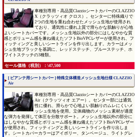
車種別専用・高品質ClazzioシートカバーのCLAZZIO
X（クラッツィオ クロス）。センターに特殊織りで
2つの生地を重ね合わせたメッシュ生地が使用され
ており、通気性に優れ上質で滑らかな肌触りが心地
よいシートカバーです。メッシュ生地以外の部分にはしなやかな質
感とボリューム感を兼ね備えたソフトBioVPCレザーが使用され、フ
ィッティングと美しいシートラインを作り出します。カラーはメッ
シュ生地ブラックを基調に、レッドステッチ、ブルーステッチ、ホ
ワイトステッチの3種類。
セール価格（税別）：\47,500
[ ビアンテ用シートカバー ] 特殊立体構造メッシュ生地仕様 CLAZZIO
Air
車種別専用・高品質ClazzioシートカバーのCLAZZIO
Air（クラッツィオ エアー）。センター部には通気
性に優れ、滑らかで心地よい肌触りのムレにくいメ
ッシュ生地を使用。立体織物のメッシュ素材が適度
な弾力を発揮して体圧を分散サポート。メッシュ生地以外の部分に
はしなやかな質感とボリューム感を兼ね備えたソフトBioVPCレザー
が使用され、フィッティングと美しいシートラインを作り出しま
す。シートカバーカラーはアイボリー、タンベージュ、ライトグレ