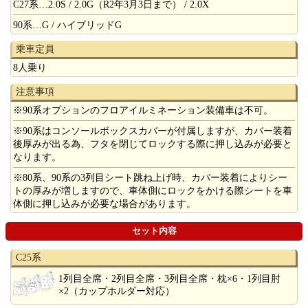
C27系…2.0S / 2.0G（R2年3月3日まで） / 2.0X
90系…G / ハイブリッドG
乗車定員
8人乗り
注意事項
※90系オプションのフロアイルミネーション装備車は不可。
※90系はコンソールボックスカバーが付属しますが、カバー装着
後厚みが出る為、フタを閉じてロックする際に押し込みが必要と
なります。
※80系、90系の3列目シート跳ね上げ時、カバー装着によりシー
トの厚みが増しますので、車体側にロックをかける際シートを車
体側に押し込みが必要な場合があります。
セット内容
C25系
1列目全席・2列目全席・3列目全席・枕×6・1列目肘
×2（カップホルダー対応）