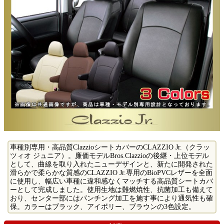
車種別専用・高品質ClazzioシートカバーのCLAZZIO Jr.（クラッ
ツィオ ジュニア）。廉価モデルBros.Clazzioの後継・上位モデル
として、曲線を取り入れたニューデザインと、新たに開発された
滑らかで柔らかな質感のCLAZZIO Jr.専用のBioPVCレザーを全面
に使用し、幅広い車種に違和感なくマッチする高品質シートカバ
ーとして完成しました。使用生地は難燃焼性、抗菌加工も備えて
おり、センター部にはパンチング加工を施す事により通気性も確
保。カラーはブラック、アイボリー、ブラウンの3色設定。