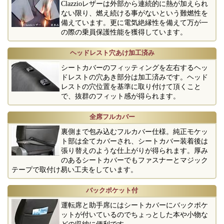
Clazzioレザーは外部から連続的に熱が加えられ
ない限り、燃え続ける事がないという難燃性を
備えています。更に電気絶縁性を備えて万が一
の際の乗員保護性能を獲得しています。
ヘッドレスト穴あけ加工済み
シートカバーのフィッティングを左右するヘッ
ドレストの穴あき部分は加工済みです。ヘッド
レストの穴位置を基準に取り付けて頂くこと
で、抜群のフィット感が得られます。
全席フルカバー
裏側まで包み込むフルカバー仕様。純正モケッ
ト部は全てカバーされ、シートカバー装着後は
張り替えのような仕上がりが得られます。厚み
のあるシートカバーでもファスナーとマジック
テープで取付け易い工夫をしています。
バックポケット付
運転席と助手席にはシートカバーにバックポケ
ットが付いているのでちょっとした本や小物な
どの収納に便利です。