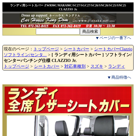
ランディ用シートカバー ZWR90C/MARA90C/SC27/SGC27/SC26/SNC26/SC25/SNC25
CLAZZIO Jr.
ページの一番下へ
現在のページ：
トップページ
>
シートカバー
>
シートカバーClazzio
ソフトライン/センタ...
>
[ ランディ用シートカバー ] ソフトライン/
センターパンチング仕様 CLAZZIO Jr.
トップページ
>
シートカバー
>
対応車種別
>
スズキ
>
ランディ
商品特徴へ