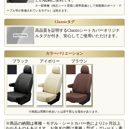
※一部車種（純正シート背面に標準装備として樹脂製のボード・テ
ーブル等が装備されているモデル）は除きます。
Clazzioタグ
高品質を証明するClazzioシートカバーオリジナ
ルタグが付き、安心してご使用いただけます。
カラーバリエーション
ブラック
アイボリー
ブラウン
※画面は実際の色合いとは若干異なる場合があります。
※商品の納期は車種・モデル・シートカバー色により2ヶ月以上
かかるものもあります。お急ぎの際は車種・型式・グレード・希