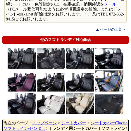
望シートカバー色等指定の上、在庫確認・納期確認を
メール
（PCメール受信可能なように必ず拒否設定の解除、またはドメ
イン[j-osaka.net]解除指定をお願いします。）、又はTEL 072-362-
8415にてお願いします。
ページの上部へ
他のスズキ ランディ対応商品
現在のページ：
トップページ
>
シートカバー
>
シートカバーClazzio
ソフトライン/センタ...
>
[ ランディ用シートカバー ] ソフトライン/