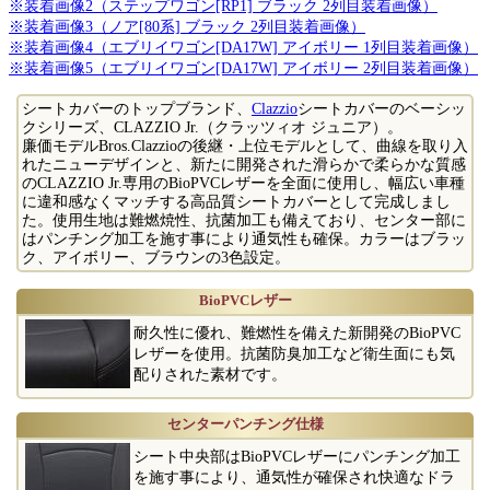
※装着画像2（ステップワゴン[RP1] ブラック 2列目装着画像）
※装着画像3（ノア[80系] ブラック 2列目装着画像）
※装着画像4（エブリイワゴン[DA17W] アイボリー 1列目装着画像）
※装着画像5（エブリイワゴン[DA17W] アイボリー 2列目装着画像）
シートカバーのトップブランド、
Clazzio
シートカバーのベーシッ
クシリーズ、CLAZZIO Jr.（クラッツィオ ジュニア）。
廉価モデルBros.Clazzioの後継・上位モデルとして、曲線を取り入
れたニューデザインと、新たに開発された滑らかで柔らかな質感
のCLAZZIO Jr.専用のBioPVCレザーを全面に使用し、幅広い車種
に違和感なくマッチする高品質シートカバーとして完成しまし
た。使用生地は難燃焼性、抗菌加工も備えており、センター部に
はパンチング加工を施す事により通気性も確保。カラーはブラッ
ク、アイボリー、ブラウンの3色設定。
BioPVCレザー
耐久性に優れ、難燃性を備えた新開発のBioPVC
レザーを使用。抗菌防臭加工など衛生面にも気
配りされた素材です。
センターパンチング仕様
シート中央部はBioPVCレザーにパンチング加工
を施す事により、通気性が確保され快適なドラ