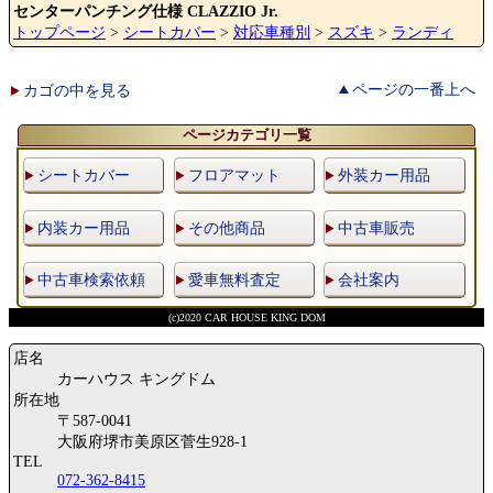
センターパンチング仕様 CLAZZIO Jr.
トップページ
>
シートカバー
>
対応車種別
>
スズキ
>
ランディ
ページの一番上へ
カゴの中を見る
ページカテゴリ一覧
シートカバー
フロアマット
外装カー用品
内装カー用品
その他商品
中古車販売
中古車検索依頼
愛車無料査定
会社案内
(c)2020 CAR HOUSE KING DOM
店名
カーハウス キングドム
所在地
〒587-0041
大阪府堺市美原区菅生928-1
TEL
072-362-8415