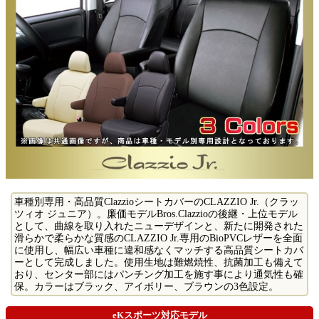
車種別専用・高品質ClazzioシートカバーのCLAZZIO Jr.（クラッ
ツィオ ジュニア）。廉価モデルBros.Clazzioの後継・上位モデル
として、曲線を取り入れたニューデザインと、新たに開発された
滑らかで柔らかな質感のCLAZZIO Jr.専用のBioPVCレザーを全面
に使用し、幅広い車種に違和感なくマッチする高品質シートカバ
ーとして完成しました。使用生地は難燃焼性、抗菌加工も備えて
おり、センター部にはパンチング加工を施す事により通気性も確
保。カラーはブラック、アイボリー、ブラウンの3色設定。
eKスポーツ対応モデル