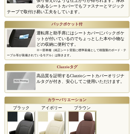
張り替えのような仕上がりが得られます。厚み
のあるシートカバーでもファスナーとマジック
テープで取付け易い工夫をしています。
バックポケット付
運転席と助手席にはシートカバーにバックポケ
ットが付いているのでちょっとした本や小物な
どの収納に便利です。
※一部車種（純正シート背面に標準装備として樹脂製のボード・テ
ーブル等が装備されているモデル）は除きます。
Clazzioタグ
高品質を証明するClazzioシートカバーオリジナ
ルタグが付き、安心してご使用いただけます。
カラーバリエーション
ブラック
アイボリー
ブラウン