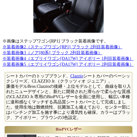
※画像はステップワゴン[RP1] ブラック装着画像です。
※装着画像2（ステップワゴン[RP1] ブラック 2列目装着画像）
※装着画像3（ノア[80系] ブラック 2列目装着画像）
※装着画像4（エブリイワゴン[DA17W] アイボリー 1列目装着画像）
※装着画像5（エブリイワゴン[DA17W] アイボリー 2列目装着画像）
シートカバーのトップブランド、
Clazzio
シートカバーのベーシッ
クシリーズ、CLAZZIO Jr.（クラッツィオ ジュニア）。
廉価モデルBros.Clazzioの後継・上位モデルとして、曲線を取り入
れたニューデザインと、新たに開発された滑らかで柔らかな質感
のCLAZZIO Jr.専用のBioPVCレザーを全面に使用し、幅広い車種
に違和感なくマッチする高品質シートカバーとして完成しまし
た。使用生地は難燃焼性、抗菌加工も備えており、センター部に
はパンチング加工を施す事により通気性も確保。カラーはブラッ
ク、アイボリー、ブラウンの3色設定。
BioPVCレザー