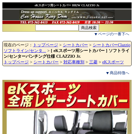
eKスポーツ用シートカバー H82W CLAZZIO Jr.
ページの一番下へ
現在のページ：
トップページ
>
シートカバー
>
シートカバーClazzio
ソフトライン/センタ...
>
[ eKスポーツ用シートカバー ] ソフトライ
ン/センターパンチング仕様 CLAZZIO Jr.
トップページ
>
シートカバー
>
対応車種別
>
三菱
>
eKスポーツ
商品特徴へ