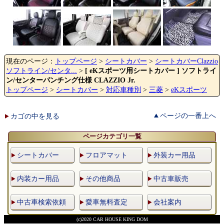
現在のページ：
トップページ
>
シートカバー
>
シートカバーClazzio
ソフトライン/センタ...
>
[ eKスポーツ用シートカバー ] ソフトライ
ン/センターパンチング仕様 CLAZZIO Jr.
トップページ
>
シートカバー
>
対応車種別
>
三菱
>
eKスポーツ
ページの一番上へ
カゴの中を見る
ページカテゴリ一覧
シートカバー
フロアマット
外装カー用品
内装カー用品
その他商品
中古車販売
中古車検索依頼
愛車無料査定
会社案内
(c)2020 CAR HOUSE KING DOM