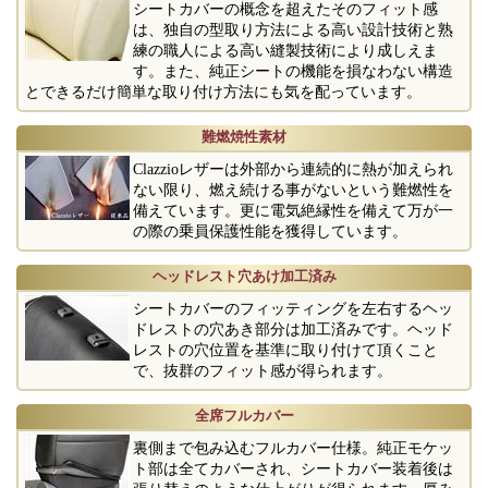
シートカバーの概念を超えたそのフィット感
は、独自の型取り方法による高い設計技術と熟
練の職人による高い縫製技術により成しえま
す。また、純正シートの機能を損なわない構造
とできるだけ簡単な取り付け方法にも気を配っています。
難燃焼性素材
Clazzioレザーは外部から連続的に熱が加えられ
ない限り、燃え続ける事がないという難燃性を
備えています。更に電気絶縁性を備えて万が一
の際の乗員保護性能を獲得しています。
ヘッドレスト穴あけ加工済み
シートカバーのフィッティングを左右するヘッ
ドレストの穴あき部分は加工済みです。ヘッド
レストの穴位置を基準に取り付けて頂くこと
で、抜群のフィット感が得られます。
全席フルカバー
裏側まで包み込むフルカバー仕様。純正モケッ
ト部は全てカバーされ、シートカバー装着後は