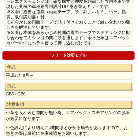
ーレエクスチェンジは正確な採寸と伸度を調節した専用本革で実
現した究極の車種別専用設計DIY巻き替えキットです。
※装着に必要な道具（両面テープ、糸、針、ハサミ、ヘラ、指
貫、取付説明書）付。
※あらかじめ両面テープで貼り付けておくことで縫い合わせの難
しさを解消しています。
※装着は本体をあらかじめ付属の両面テープでステアリングに貼
り合わせてミシン目の間に糸を通します。余った革はエアバック
カバーの中にヘラを使って押し込むだけです。
フリード対応モデル
年式
平成28年9月～
型式
GB5 / GB6
注意事項
※革を入れ込む隙間が無い為、エアバッグ・ステアリングの脱着
が必要になります。
※色設定により納期に4週間ほどかかる場合がありますので、お
急ぎの際は事前に在庫確認をお願いします。