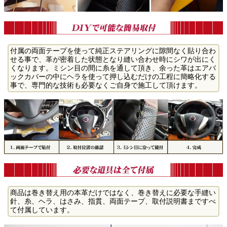
付属の両面テープを使って純正ステアリングに隙間なく貼り合わ
せる事で、革が密着した状態となり縫い合わせ時にシワが出にく
くなります。ミシン目の間に糸を通して頂き、余った革はエアバ
ックカバーの中にヘラを使って押し込むだけの工程に簡略化する
事で、専門的な技術も必要なくご自身で施工して頂けます。
商品は巻き替え用の本革だけではなく、巻き替えに必要な手縫い
針、糸、ヘラ、はさみ、指貫、両面テープ、取付説明書まですべ
て付属しています。