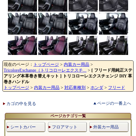
現在のページ：
トップページ
>
内装カー用品
>
TricoloreExchange（トリコローレエクスチ...
>
[ フリード用純正ステ
アリング本革巻き替えキット ] トリコローレエクスチェンジ DIY 革
巻きハンドル
トップページ
>
内装カー用品
>
対応車種別
>
ホンダ
>
フリード
ページの一番上へ
カゴの中を見る
ページカテゴリ一覧
シートカバー
フロアマット
外装カー用品