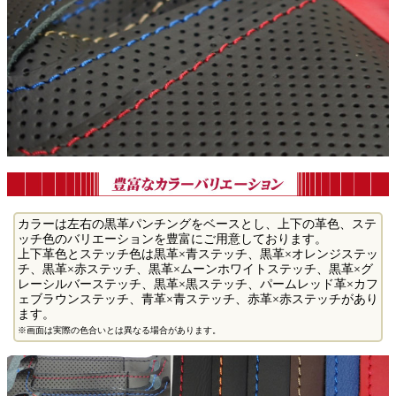
カラーは左右の黒革パンチングをベースとし、上下の革色、ステ
ッチ色のバリエーションを豊富にご用意しております。
上下革色とステッチ色は黒革×青ステッチ、黒革×オレンジステッ
チ、黒革×赤ステッチ、黒革×ムーンホワイトステッチ、黒革×グ
レーシルバーステッチ、黒革×黒ステッチ、パームレッド革×カフ
ェブラウンステッチ、青革×青ステッチ、赤革×赤ステッチがあり
ます。
※画面は実際の色合いとは異なる場合があります。