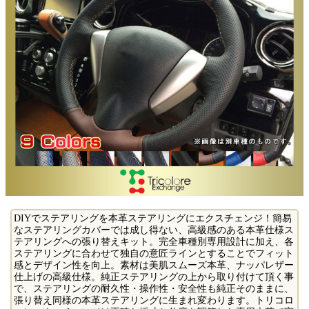
DIYでステアリングを本革ステアリングにエクスチェンジ！簡易
なステアリングカバーでは成し得ない、高級感のある本革仕様ス
テアリングへの張り替えキット。完全車種別専用設計に加え、各
ステアリングに合わせて独自の意匠ラインとすることでフィット
感とデザイン性を向上。素材は美肌スムーズ本革、ナッパレザー
仕上げの高級仕様。純正ステアリングの上から取り付けて頂く事
で、ステアリングの耐久性・操作性・安全性も純正そのままに、
張り替え同様の本革ステアリングに生まれ変わります。トリコロ