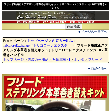
フリード用純正ステアリング本革巻き替えキット トリコローレエクスチェンジ DIY 革巻きハ
ンドル
ページの一番下へ
現在のページ：
トップページ
>
内装カー用品
>
TricoloreExchange（トリコローレエクスチ...
>
[ フリード用純正ステ
アリング本革巻き替えキット ] トリコローレエクスチェンジ DIY 革
巻きハンドル
トップページ
>
内装カー用品
>
対応車種別
>
ホンダ
>
フリード
商品特徴へ