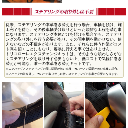
従来、ステアリングの本革巻き替えを行う場合、車輌を預け、施
工完了を待ち、その後車輌受け取りといった煩雑な工程を踏む事
になります。ステアリング本体だけを預ける場合でも、ステアリ
ングの取り外しを行う必要があり、その間車輌を動かせない、使
えないなどの不便さがあります。また、それらに伴う作業がコス
ト高を招くことにもなり、容易に行える事ではありません。
トリコローレエクスチェンジキットは、そのような煩わしさがな
くステアリングを取り外す必要もない上、低コストで気軽に巻き
替えが可能な、唯一の本革巻き替えキットです。
※エアバッグとステアリングの間に隙間が無い車種、カバーとの隙間が無い車種の場合、
エアバッグの取り外し、カバーの取り外しに伴いステアリングの脱着が必要になります。