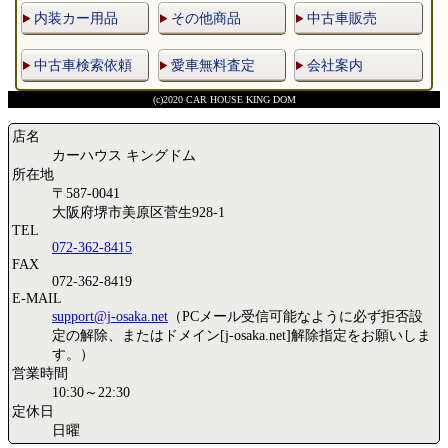
内装カー用品
その他商品
中古車販売
中古車検索依頼
愛車無料査定
会社案内
(c)2020 CAR HOUSE KING DOM
店名
カーハウス キングドム
所在地
〒587-0041
大阪府堺市美原区菅生928-1
TEL
072-362-8415
FAX
072-362-8419
E-MAIL
support@j-osaka.net
（PCメール受信可能なように必ず拒否設
定の解除、またはドメイン[j-osaka.net]解除指定をお願いしま
す。）
営業時間
10:30～22:30
定休日
日曜