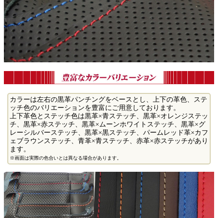
カラーは左右の黒革パンチングをベースとし、上下の革色、ステ
ッチ色のバリエーションを豊富にご用意しております。
上下革色とステッチ色は黒革×青ステッチ、黒革×オレンジステッ
チ、黒革×赤ステッチ、黒革×ムーンホワイトステッチ、黒革×グ
レーシルバーステッチ、黒革×黒ステッチ、パームレッド革×カフ
ェブラウンステッチ、青革×青ステッチ、赤革×赤ステッチがあり
ます。
※画面は実際の色合いとは異なる場合があります。