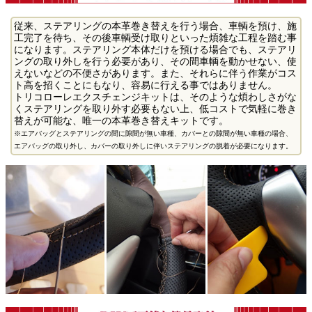
従来、ステアリングの本革巻き替えを行う場合、車輌を預け、施
工完了を待ち、その後車輌受け取りといった煩雑な工程を踏む事
になります。ステアリング本体だけを預ける場合でも、ステアリ
ングの取り外しを行う必要があり、その間車輌を動かせない、使
えないなどの不便さがあります。また、それらに伴う作業がコス
ト高を招くことにもなり、容易に行える事ではありません。
トリコローレエクスチェンジキットは、そのような煩わしさがな
くステアリングを取り外す必要もない上、低コストで気軽に巻き
替えが可能な、唯一の本革巻き替えキットです。
※エアバッグとステアリングの間に隙間が無い車種、カバーとの隙間が無い車種の場合、
エアバッグの取り外し、カバーの取り外しに伴いステアリングの脱着が必要になります。