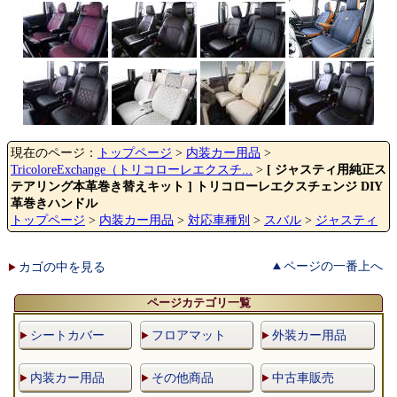
現在のページ：
トップページ
>
内装カー用品
>
TricoloreExchange（トリコローレエクスチ...
>
[ ジャスティ用純正ス
テアリング本革巻き替えキット ] トリコローレエクスチェンジ DIY
革巻きハンドル
トップページ
>
内装カー用品
>
対応車種別
>
スバル
>
ジャスティ
ページの一番上へ
カゴの中を見る
ページカテゴリ一覧
シートカバー
フロアマット
外装カー用品
内装カー用品
その他商品
中古車販売