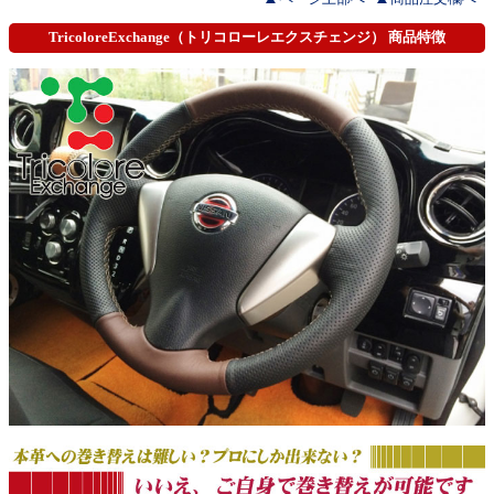
TricoloreExchange（トリコローレエクスチェンジ） 商品特徴