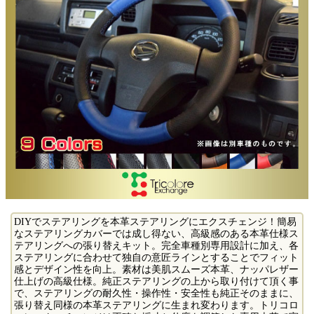
DIYでステアリングを本革ステアリングにエクスチェンジ！簡易
なステアリングカバーでは成し得ない、高級感のある本革仕様ス
テアリングへの張り替えキット。完全車種別専用設計に加え、各
ステアリングに合わせて独自の意匠ラインとすることでフィット
感とデザイン性を向上。素材は美肌スムーズ本革、ナッパレザー
仕上げの高級仕様。純正ステアリングの上から取り付けて頂く事
で、ステアリングの耐久性・操作性・安全性も純正そのままに、
張り替え同様の本革ステアリングに生まれ変わります。トリコロ