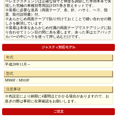
ーレエクスチェンジは正確な採寸と伸度を調節した専用本革で実
現した究極の車種別専用設計DIY巻き替えキットです。
※装着に必要な道具（両面テープ、糸、針、ハサミ、ヘラ、指
貫、取付説明書）付。
※あらかじめ両面テープで貼り付けておくことで縫い合わせの難
しさを解消しています。
※装着は本体をあらかじめ付属の両面テープでステアリングに貼
り合わせてミシン目の間に糸を通します。余った革はエアバック
カバーの中にヘラを使って押し込むだけです。
ジャスティ対応モデル
年式
平成28年11月～
型式
M900F / M910F
注意事項
※色設定により納期に4週間ほどかかる場合がありますので、お
急ぎの際は事前に在庫確認をお願いします。
ご注文