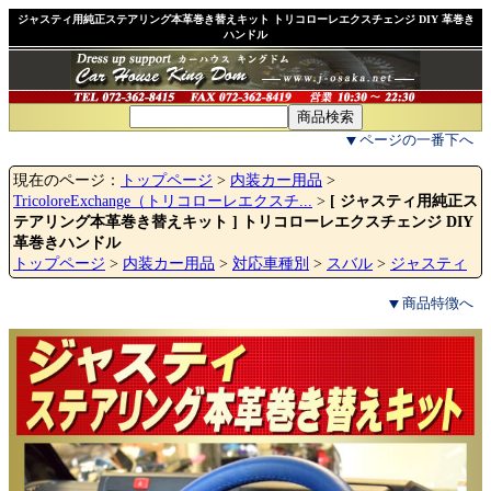
ジャスティ用純正ステアリング本革巻き替えキット トリコローレエクスチェンジ DIY 革巻き
ハンドル
ページの一番下へ
現在のページ：
トップページ
>
内装カー用品
>
TricoloreExchange（トリコローレエクスチ...
>
[ ジャスティ用純正ス
テアリング本革巻き替えキット ] トリコローレエクスチェンジ DIY
革巻きハンドル
トップページ
>
内装カー用品
>
対応車種別
>
スバル
>
ジャスティ
商品特徴へ