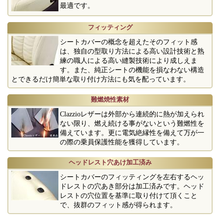
最適です。
フィッティング
シートカバーの概念を超えたそのフィット感
は、独自の型取り方法による高い設計技術と熟
練の職人による高い縫製技術により成しえま
す。また、純正シートの機能を損なわない構造
とできるだけ簡単な取り付け方法にも気を配っています。
難燃焼性素材
Clazzioレザーは外部から連続的に熱が加えられ
ない限り、燃え続ける事がないという難燃性を
備えています。更に電気絶縁性を備えて万が一
の際の乗員保護性能を獲得しています。
ヘッドレスト穴あけ加工済み
シートカバーのフィッティングを左右するヘッ
ドレストの穴あき部分は加工済みです。ヘッド
レストの穴位置を基準に取り付けて頂くこと
で、抜群のフィット感が得られます。