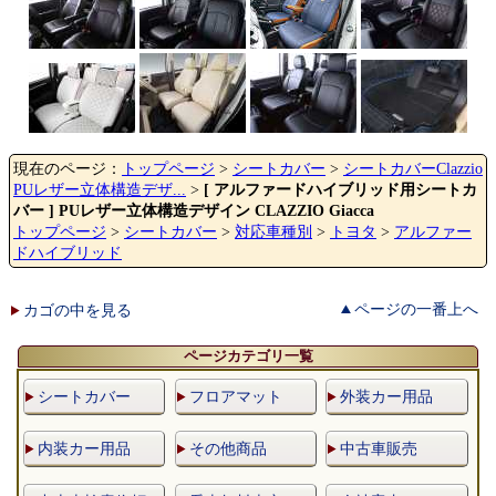
現在のページ：
トップページ
>
シートカバー
>
シートカバーClazzio
PUレザー立体構造デザ...
>
[ アルファードハイブリッド用シートカ
バー ] PUレザー立体構造デザイン CLAZZIO Giacca
トップページ
>
シートカバー
>
対応車種別
>
トヨタ
>
アルファー
ドハイブリッド
ページの一番上へ
カゴの中を見る
ページカテゴリ一覧
シートカバー
フロアマット
外装カー用品
内装カー用品
その他商品
中古車販売