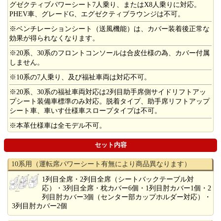
グゼクティブパワーシート7人乗り、またはX8人乗りに対応。
PHEV車、グレードG、エグゼクティブラウンジは不可。
※ベンチレーションシート（送風機能）は、カバー装着後正常な
効果が得られなくなります。
※20系、30系のフロントコンソールは合皮仕様の為、カバー付属
しません。
※10系の7人乗り、及び福祉車両は対応不可。
※20系、30系の福祉車両対応は2列目助手席側サイドリフトアッ
プシート装備車標準のみ対応。脱着タイプ、助手席リフトアップ
シート車、車いす仕様車スロープタイプは不可。
※本革仕様車は全モデル不可。
セット内容
10系用（運転席パワーシート有無により商品異なります）
1列目全席・2列目全席（シートバックテーブル対
応）・3列目全席・枕カバー6個・1列目肘カバー1個・2
列目肘カバー3個（センター部カップホルダー対応）・
3列目肘カバー2個