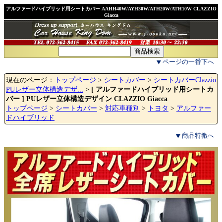
アルファードハイブリッド用シートカバー AAHH40W/AYH30W/ATH20W/ATH10W CLAZZIO
Giacca
ページの一番下へ
現在のページ：
トップページ
>
シートカバー
>
シートカバーClazzio
PUレザー立体構造デザ...
>
[ アルファードハイブリッド用シートカ
バー ] PUレザー立体構造デザイン CLAZZIO Giacca
トップページ
>
シートカバー
>
対応車種別
>
トヨタ
>
アルファー
ドハイブリッド
商品特徴へ