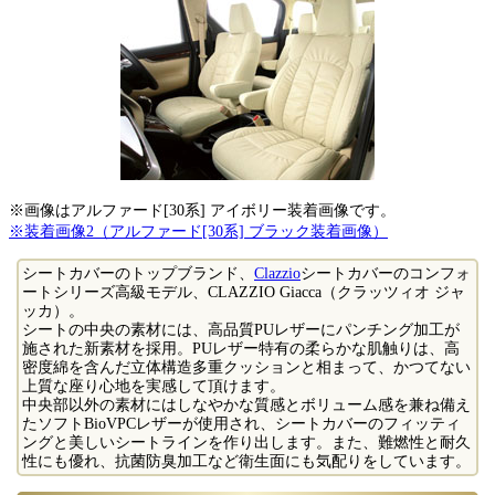
※画像はアルファード[30系] アイボリー装着画像です。
※装着画像2（アルファード[30系] ブラック装着画像）
シートカバーのトップブランド、
Clazzio
シートカバーのコンフォ
ートシリーズ高級モデル、CLAZZIO Giacca（クラッツィオ ジャ
ッカ）。
シートの中央の素材には、高品質PUレザーにパンチング加工が
施された新素材を採用。PUレザー特有の柔らかな肌触りは、高
密度綿を含んだ立体構造多重クッションと相まって、かつてない
上質な座り心地を実感して頂けます。
中央部以外の素材にはしなやかな質感とボリューム感を兼ね備え
たソフトBioVPCレザーが使用され、シートカバーのフィッティ
ングと美しいシートラインを作り出します。また、難燃性と耐久
性にも優れ、抗菌防臭加工など衛生面にも気配りをしています。