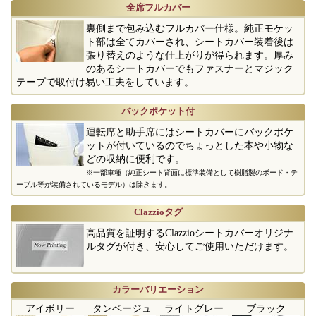
全席フルカバー
裏側まで包み込むフルカバー仕様。純正モケッ
ト部は全てカバーされ、シートカバー装着後は
張り替えのような仕上がりが得られます。厚み
のあるシートカバーでもファスナーとマジック
テープで取付け易い工夫をしています。
バックポケット付
運転席と助手席にはシートカバーにバックポケ
ットが付いているのでちょっとした本や小物な
どの収納に便利です。
※一部車種（純正シート背面に標準装備として樹脂製のボード・テ
ーブル等が装備されているモデル）は除きます。
Clazzioタグ
高品質を証明するClazzioシートカバーオリジナ
ルタグが付き、安心してご使用いただけます。
カラーバリエーション
アイボリー
タンベージュ
ライトグレー
ブラック