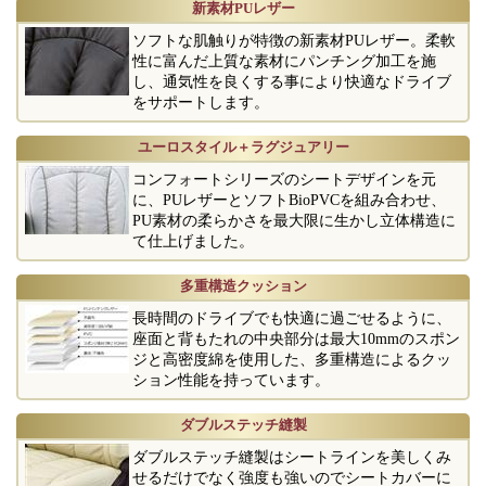
新素材PUレザー
ソフトな肌触りが特徴の新素材PUレザー。柔軟
性に富んだ上質な素材にパンチング加工を施
し、通気性を良くする事により快適なドライブ
をサポートします。
ユーロスタイル＋ラグジュアリー
コンフォートシリーズのシートデザインを元
に、PUレザーとソフトBioPVCを組み合わせ、
PU素材の柔らかさを最大限に生かし立体構造に
て仕上げました。
多重構造クッション
長時間のドライブでも快適に過ごせるように、
座面と背もたれの中央部分は最大10mmのスポン
ジと高密度綿を使用した、多重構造によるクッ
ション性能を持っています。
ダブルステッチ縫製
ダブルステッチ縫製はシートラインを美しくみ
せるだけでなく強度も強いのでシートカバーに