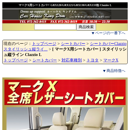
マークX用シートカバー GRX120/GRX121/GRX130/GRX133他 Clazzio L
ページの一番下へ
現在のページ：
トップページ
>
シートカバー
>
シートカバーClazzio
スタイリッシュ縦ライ...
>
[ マークX用シートカバー ] スタイリッシ
ュ縦ライン Clazzio L
トップページ
>
シートカバー
>
対応車種別
>
トヨタ
>
マークX
商品特徴へ