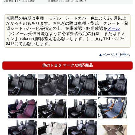
※商品の納期は車種・モデル・シートカバー色により2ヶ月以上
かかるものもあります。お急ぎの際は車種・型式・グレード・希
望シートカバー色等指定の上、在庫確認・納期確認を
メール
（PCメール受信可能なように必ず拒否設定の解除、またはドメ
イン[j-osaka.net]解除指定をお願いします。）、又はTEL 072-362-
8415にてお願いします。
ページの上部へ
他のトヨタ マークX対応商品