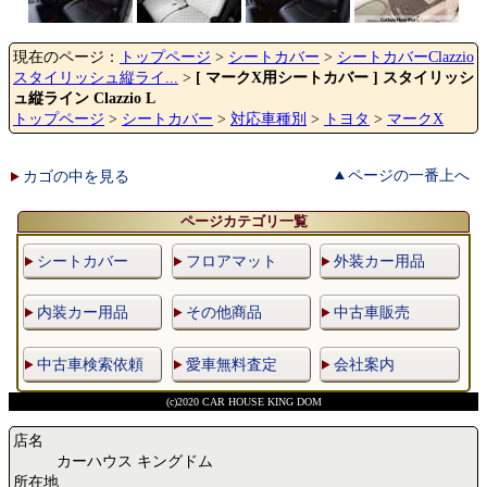
現在のページ：
トップページ
>
シートカバー
>
シートカバーClazzio
スタイリッシュ縦ライ...
>
[ マークX用シートカバー ] スタイリッシ
ュ縦ライン Clazzio L
トップページ
>
シートカバー
>
対応車種別
>
トヨタ
>
マークX
ページの一番上へ
カゴの中を見る
ページカテゴリ一覧
シートカバー
フロアマット
外装カー用品
内装カー用品
その他商品
中古車販売
中古車検索依頼
愛車無料査定
会社案内
(c)2020 CAR HOUSE KING DOM
店名
カーハウス キングドム
所在地