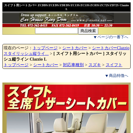
スイフト用シートカバー ZCDDS/ZCEDS/ZDEDS/ZC13S/ZC53S/ZC83S/ZC72S/ZD72S Clazzio
L
ページの一番下へ
現在のページ：
トップページ
>
シートカバー
>
シートカバーClazzio
スタイリッシュ縦ライ...
>
[ スイフト用シートカバー ] スタイリッ
シュ縦ライン Clazzio L
トップページ
>
シートカバー
>
対応車種別
>
スズキ
>
スイフト
商品特徴へ