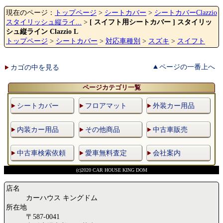
現在のページ：
トップページ
>
シートカバー
>
シートカバーClazzio
スタイリッシュ縦ライ...
>
[ スイフト用シートカバー ] スタイリッ
シュ縦ライン Clazzio L
トップページ
>
シートカバー
>
対応車種別
>
スズキ
>
スイフト
ページの一番上へ
カゴの中を見る
ページカテゴリ一覧
シートカバー
フロアマット
外装カー用品
内装カー用品
その他商品
中古車販売
中古車検索依頼
愛車無料査定
会社案内
(c)2020 CAR HOUSE KING DOM
店名
カーハウス キングドム
所在地
〒587-0041