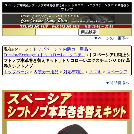
スペーシア用純正シフトノブ本革巻き替えキット トリコローレエクスチェンジ DIY 革巻きシ
フトノブ
ページの一番下へ
現在のページ：
トップページ
>
内装カー用品
>
TricoloreExchange（トリコローレエクスチ...
>
[ スペーシア用純正シ
フトノブ本革巻き替えキット ] トリコローレエクスチェンジ DIY 革
巻きシフトノブ
トップページ
>
内装カー用品
>
対応車種別
>
スズキ
>
スペーシア
商品特徴へ