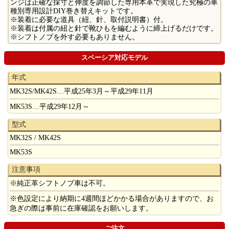
ンジは正確な採寸と伸度を調節した専用本革で実現した究極の車
種別専用設計DIY巻き替えキットです。
※装着に必要な道具（紐、針、取付説明書）付。
※装着は付属の紐と針で靴ひもを編むように締上げるだけです。
※シフトノブを外す必要もありません。
スペーシア対応モデル
年式
MK32S/MK42S…平成25年3月～平成29年11月
MK53S…平成29年12月～
型式
MK32S / MK42S
MK53S
注意事項
※純正革シフトノブ車は不可。
※色設定により納期に4週間ほどかかる場合がありますので、お
急ぎの際は事前に在庫確認をお願いします。
ご注文