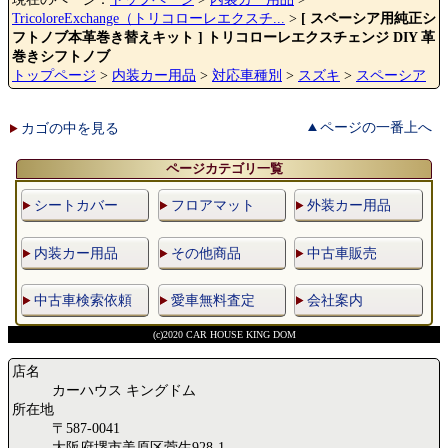
TricoloreExchange（トリコローレエクスチ...
>
[ スペーシア用純正シ
フトノブ本革巻き替えキット ] トリコローレエクスチェンジ DIY 革
巻きシフトノブ
トップページ
>
内装カー用品
>
対応車種別
>
スズキ
>
スペーシア
ページの一番上へ
カゴの中を見る
ページカテゴリ一覧
シートカバー
フロアマット
外装カー用品
内装カー用品
その他商品
中古車販売
中古車検索依頼
愛車無料査定
会社案内
(c)2020 CAR HOUSE KING DOM
店名
カーハウス キングドム
所在地
〒587-0041
大阪府堺市美原区菅生928-1