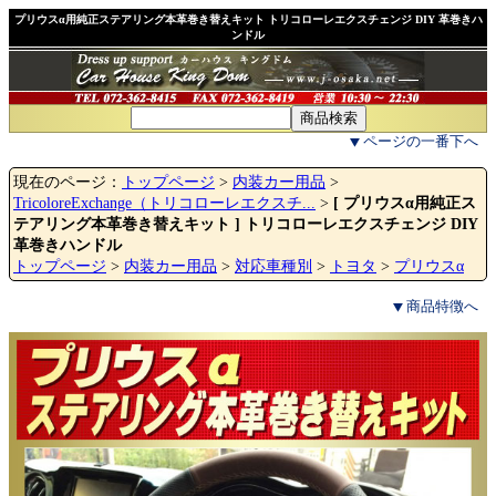
プリウスα用純正ステアリング本革巻き替えキット トリコローレエクスチェンジ DIY 革巻きハ
ンドル
ページの一番下へ
現在のページ：
トップページ
>
内装カー用品
>
TricoloreExchange（トリコローレエクスチ...
>
[ プリウスα用純正ス
テアリング本革巻き替えキット ] トリコローレエクスチェンジ DIY
革巻きハンドル
トップページ
>
内装カー用品
>
対応車種別
>
トヨタ
>
プリウスα
商品特徴へ