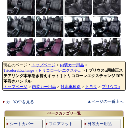
現在のページ：
トップページ
>
内装カー用品
>
TricoloreExchange（トリコローレエクスチ...
>
[ プリウスα用純正ス
テアリング本革巻き替えキット ] トリコローレエクスチェンジ DIY
革巻きハンドル
トップページ
>
内装カー用品
>
対応車種別
>
トヨタ
>
プリウスα
ページの一番上へ
カゴの中を見る
ページカテゴリ一覧
シートカバー
フロアマット
外装カー用品