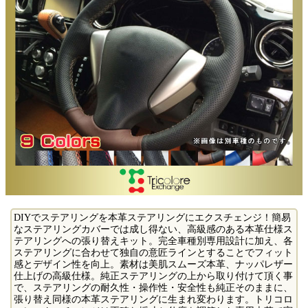
DIYでステアリングを本革ステアリングにエクスチェンジ！簡易
なステアリングカバーでは成し得ない、高級感のある本革仕様ス
テアリングへの張り替えキット。完全車種別専用設計に加え、各
ステアリングに合わせて独自の意匠ラインとすることでフィット
感とデザイン性を向上。素材は美肌スムーズ本革、ナッパレザー
仕上げの高級仕様。純正ステアリングの上から取り付けて頂く事
で、ステアリングの耐久性・操作性・安全性も純正そのままに、
張り替え同様の本革ステアリングに生まれ変わります。トリコロ