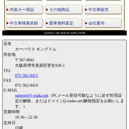
内装カー用品
その他商品
中古車販売
中古車検索依頼
愛車無料査定
会社案内
(c)2020 CAR HOUSE KING DOM
店名
カーハウス キングドム
所在地
〒587-0041
大阪府堺市美原区菅生928-1
TEL
072-362-8415
FAX
072-362-8419
E-MAIL
support@j-osaka.net
（PCメール受信可能なように必ず拒否設
定の解除、またはドメイン[j-osaka.net]解除指定をお願いしま
す。）
営業時間
10:30～22:30
定休日
日曜