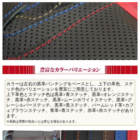
カラーは左右の黒革パンチングをベースとし、上下の革色、ステ
ッチ色のバリエーションを豊富にご用意しております。
上下革色とステッチ色は黒革×青ステッチ、黒革×オレンジステッ
チ、黒革×赤ステッチ、黒革×ムーンホワイトステッチ、黒革×グ
レーシルバーステッチ、黒革×黒ステッチ、パームレッド革×カフ
ェブラウンステッチ、青革×青ステッチ、赤革×赤ステッチがあり
ます。
※画面は実際の色合いとは異なる場合があります。