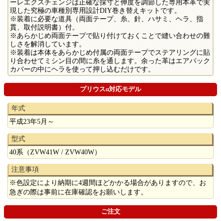
ーレエクスチェンジは正確な採寸と伸度を調節した専用本革で実
現した究極の車種別専用設計DIY巻き替えキットです。
※装着に必要な道具（両面テープ、糸、針、ハサミ、ヘラ、指
貫、取付説明書）付。
※あらかじめ両面テープで貼り付けておくことで縫い合わせの難
しさを解消しています。
※装着は本体をあらかじめ付属の両面テープでステアリングに貼
り合わせてミシン目の間に糸を通します。余った革はエアバック
カバーの中にヘラを使って押し込むだけです。
プリウスα対応モデル
年式
平成23年5月～
型式
40系（ZVW41W / ZVW40W）
注意事項
※色設定により納期に4週間ほどかかる場合がありますので、お
急ぎの際は事前に在庫確認をお願いします。
ご注文