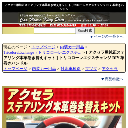
アクセラ用純正ステアリング本革巻き替えキット トリコローレエクスチェンジ DIY 革巻きハ
ンドル
ページの一番下へ
現在のページ：
トップページ
>
内装カー用品
>
TricoloreExchange（トリコローレエクスチ...
>
[ アクセラ用純正ステ
アリング本革巻き替えキット ] トリコローレエクスチェンジ DIY 革
巻きハンドル
トップページ
>
内装カー用品
>
対応車種別
>
マツダ
>
アクセラ
商品特徴へ