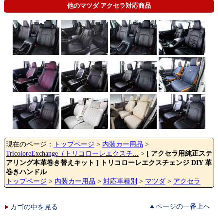
他のマツダ アクセラ対応商品
現在のページ：
トップページ
>
内装カー用品
>
TricoloreExchange（トリコローレエクスチ...
>
[ アクセラ用純正ステ
アリング本革巻き替えキット ] トリコローレエクスチェンジ DIY 革
巻きハンドル
トップページ
>
内装カー用品
>
対応車種別
>
マツダ
>
アクセラ
ページの一番上へ
カゴの中を見る