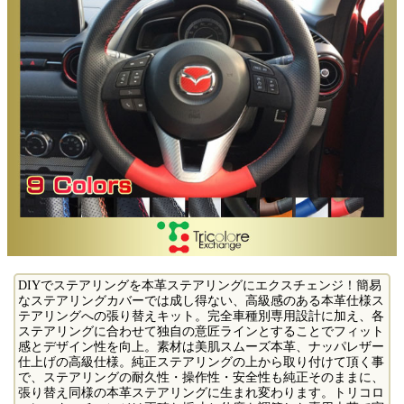
DIYでステアリングを本革ステアリングにエクスチェンジ！簡易
なステアリングカバーでは成し得ない、高級感のある本革仕様ス
テアリングへの張り替えキット。完全車種別専用設計に加え、各
ステアリングに合わせて独自の意匠ラインとすることでフィット
感とデザイン性を向上。素材は美肌スムーズ本革、ナッパレザー
仕上げの高級仕様。純正ステアリングの上から取り付けて頂く事
で、ステアリングの耐久性・操作性・安全性も純正そのままに、
張り替え同様の本革ステアリングに生まれ変わります。トリコロ