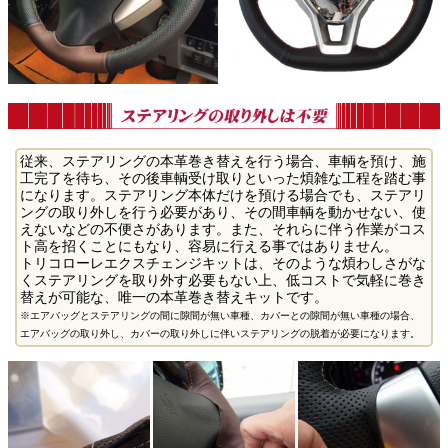
従来、ステアリングの本革巻き替えを行う場合、車輌を預け、施
工完了を待ち、その後車輌受け取りといった煩雑な工程を踏む事
になります。ステアリング本体だけを預ける場合でも、ステアリ
ングの取り外しを行う必要があり、その間車輌を動かせない、使
えないなどの不便さがあります。また、それらに伴う作業がコス
ト高を招くことにもなり、容易に行える事ではありません。
トリコローレエクスチェンジキットは、そのような煩わしさがな
くステアリングを取り外す必要もない上、低コストで気軽に巻き
替えが可能な、唯一の本革巻き替えキットです。
※エアバッグとステアリングの間に隙間が無い車種、カバーとの隙間が無い車種の場合、
エアバッグの取り外し、カバーの取り外しに伴いステアリングの脱着が必要になります。