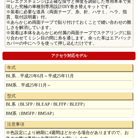
ーレエクスチェンジは正確な採寸と伸度を調節した専用本革で実
現した究極の車種別専用設計DIY巻き替えキットです。
※装着に必要な道具（両面テープ、糸、針、ハサミ、ヘラ、指
貫、取付説明書）付。
※あらかじめ両面テープで貼り付けておくことで縫い合わせの難
しさを解消しています。
※装着は本体をあらかじめ付属の両面テープでステアリングに貼
り合わせてミシン目の間に糸を通します。余った革はエアバック
カバーの中にヘラを使って押し込むだけです。
アクセラ対応モデル
年式
BL系…平成21年6月～平成25年11月
BM系…平成25年11月～
型式
BL系（BL5FP / BLEAP / BLFFP / BLEFP）
BM系（BM5FP / BM5AP）
注意事項
※色設定により納期に4週間ほどかかる場合がありますので、お