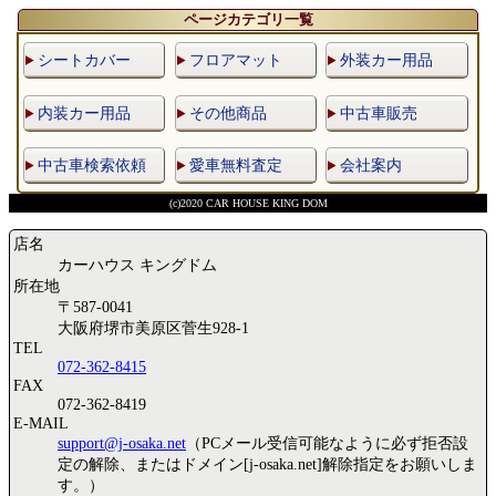
ページカテゴリ一覧
シートカバー
フロアマット
外装カー用品
内装カー用品
その他商品
中古車販売
中古車検索依頼
愛車無料査定
会社案内
(c)2020 CAR HOUSE KING DOM
店名
カーハウス キングドム
所在地
〒587-0041
大阪府堺市美原区菅生928-1
TEL
072-362-8415
FAX
072-362-8419
E-MAIL
support@j-osaka.net
（PCメール受信可能なように必ず拒否設
定の解除、またはドメイン[j-osaka.net]解除指定をお願いしま
す。）