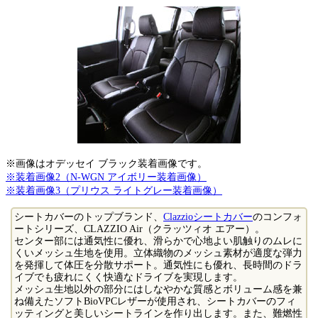
※画像はオデッセイ ブラック装着画像です。
※装着画像2（N-WGN アイボリー装着画像）
※装着画像3（プリウス ライトグレー装着画像）
シートカバーのトップブランド、
Clazzioシートカバー
のコンフォ
ートシリーズ、CLAZZIO Air（クラッツィオ エアー）。
センター部には通気性に優れ、滑らかで心地よい肌触りのムレに
くいメッシュ生地を使用。立体織物のメッシュ素材が適度な弾力
を発揮して体圧を分散サポート。通気性にも優れ、長時間のドラ
イブでも疲れにくく快適なドライブを実現します。
メッシュ生地以外の部分にはしなやかな質感とボリューム感を兼
ね備えたソフトBioVPCレザーが使用され、シートカバーのフィ
ッティングと美しいシートラインを作り出します。また、難燃性