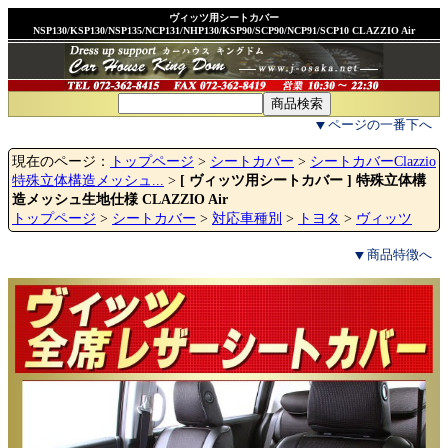
ヴィッツ用シートカバー
NSP130/KSP130/NSP135/NCP131/NHP130/KSP90/SCP90/NCP91/SCP10 CLAZZIO Air
ページの一番下へ
現在のページ：
トップページ
>
シートカバー
>
シートカバーClazzio
特殊立体構造メッシュ...
>
[ ヴィッツ用シートカバー ] 特殊立体構
造メッシュ生地仕様 CLAZZIO Air
トップページ
>
シートカバー
>
対応車種別
>
トヨタ
>
ヴィッツ
商品特徴へ