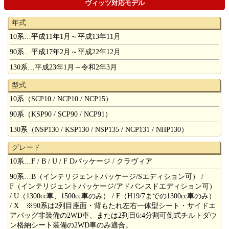
ヴィッツ対応モデル
年式
10系…平成11年1月～平成13年11月
90系…平成17年2月～平成22年12月
130系…平成23年1月～令和2年3月
型式
10系（SCP10 / NCP10 / NCP15）
90系（KSP90 / SCP90 / NCP91）
130系（NSP130 / KSP130 / NSP135 / NCP131 / NHP130）
グレード
10系…F / B / U / F Dパッケージ / クラヴィア
90系…B（インテリジェントパッケージ/Sエディション可） /
F（インテリジェントパッケージ/アドバンスドエディション可）
/ U（1300cc車、1500cc車のみ） / F（H19/7までの1300cc車のみ）
/ X ※90系は2列目座面・背もたれ左右一体型シート・サイドエ
アバッグ非装備の2WD車、または2列目6:4分割可倒式チルトダウ
ン格納シート装備の2WD車のみ適合。