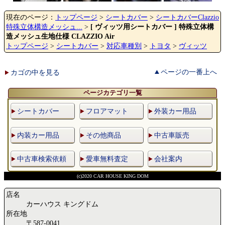
現在のページ：
トップページ
>
シートカバー
>
シートカバーClazzio
特殊立体構造メッシュ...
>
[ ヴィッツ用シートカバー ] 特殊立体構
造メッシュ生地仕様 CLAZZIO Air
トップページ
>
シートカバー
>
対応車種別
>
トヨタ
>
ヴィッツ
ページの一番上へ
カゴの中を見る
ページカテゴリ一覧
シートカバー
フロアマット
外装カー用品
内装カー用品
その他商品
中古車販売
中古車検索依頼
愛車無料査定
会社案内
(c)2020 CAR HOUSE KING DOM
店名
カーハウス キングドム
所在地
〒587-0041