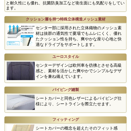
と耐久性にも優れ、抗菌防臭加工など衛生面にも気配りをしてい
ます。
クッション層を持つ特殊立体構造メッシュ素材
センター部に採用された立体織物のメッシュ素
材は抜群の通気性で夏場でもムレにくく、優れ
たクッション性を持ち、爽やかな座り心地と快
適なドライブをサポートします。
ユーロスタイル
センターデザインは欧州車を彷彿とさせる高級
感と、素材を活かした爽やかでシンプルなデザ
インを兼ね備えています。
パイピング縫製
シートカバーと同色レザーによるパイピング仕
様により、シートラインを際立たせます。
フィッティング
シートカバーの概念を超えたそのフィット感