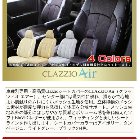
車種別専用・高品質ClazzioシートカバーのCLAZZIO Air（クラッ
ツィオ エアー）。センター部には通気性に優れ、滑らかで心地
よい肌触りのムレにくいメッシュ生地を使用。立体織物のメッシ
ュ素材が適度な弾力を発揮して体圧を分散サポート。メッシュ生
地以外の部分にはしなやかな質感とボリューム感を兼ね備えたソ
フトBioVPCレザーが使用され、フィッティングと美しいシート
ラインを作り出します。シートカバーカラーはアイボリー、タン
ベージュ、ライトグレー、ブラックの4色。