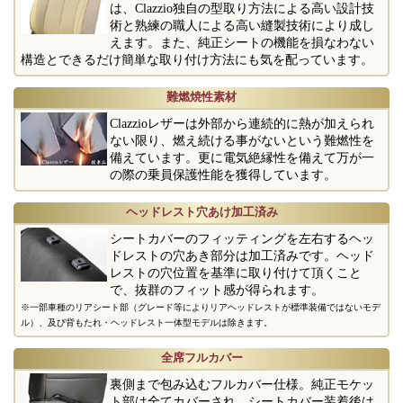
は、Clazzio独自の型取り方法による高い設計技
術と熟練の職人による高い縫製技術により成し
えます。また、純正シートの機能を損なわない
構造とできるだけ簡単な取り付け方法にも気を配っています。
難燃焼性素材
Clazzioレザーは外部から連続的に熱が加えられ
ない限り、燃え続ける事がないという難燃性を
備えています。更に電気絶縁性を備えて万が一
の際の乗員保護性能を獲得しています。
ヘッドレスト穴あけ加工済み
シートカバーのフィッティングを左右するヘッ
ドレストの穴あき部分は加工済みです。ヘッド
レストの穴位置を基準に取り付けて頂くこと
で、抜群のフィット感が得られます。
※一部車種のリアシート部（グレード等によりリアヘッドレストが標準装備ではないモデ
ル）、及び背もたれ・ヘッドレスト一体型モデルは除きます。
全席フルカバー
裏側まで包み込むフルカバー仕様。純正モケッ
ト部は全てカバーされ、シートカバー装着後は