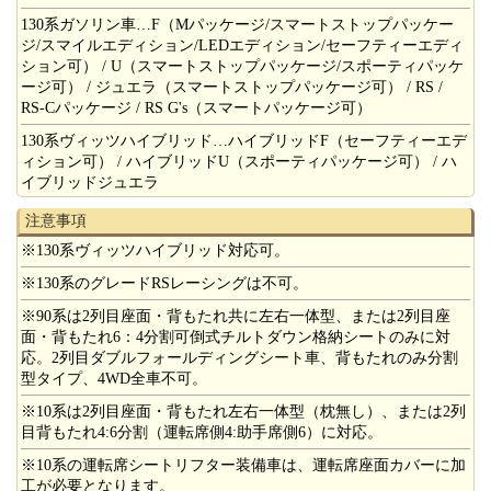
130系ガソリン車…F（Mパッケージ/スマートストップパッケー
ジ/スマイルエディション/LEDエディション/セーフティーエディ
ション可） / U（スマートストップパッケージ/スポーティパッケ
ージ可） / ジュエラ（スマートストップパッケージ可） / RS /
RS-Cパッケージ / RS G's（スマートパッケージ可）
130系ヴィッツハイブリッド…ハイブリッドF（セーフティーエデ
ィション可） / ハイブリッドU（スポーティパッケージ可） / ハ
イブリッドジュエラ
注意事項
※130系ヴィッツハイブリッド対応可。
※130系のグレードRSレーシングは不可。
※90系は2列目座面・背もたれ共に左右一体型、または2列目座
面・背もたれ6：4分割可倒式チルトダウン格納シートのみに対
応。2列目ダブルフォールディングシート車、背もたれのみ分割
型タイプ、4WD全車不可。
※10系は2列目座面・背もたれ左右一体型（枕無し）、または2列
目背もたれ4:6分割（運転席側4:助手席側6）に対応。
※10系の運転席シートリフター装備車は、運転席座面カバーに加
工が必要となります。