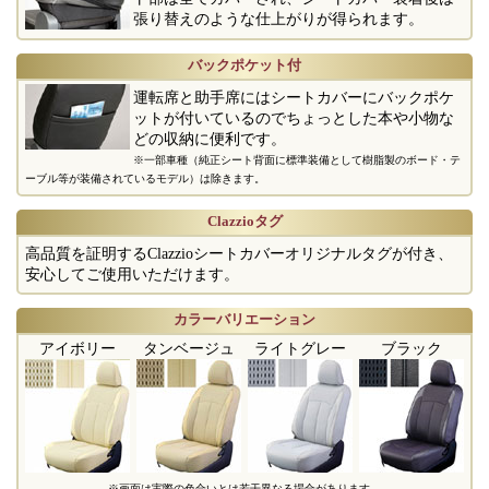
張り替えのような仕上がりが得られます。
バックポケット付
運転席と助手席にはシートカバーにバックポケ
ットが付いているのでちょっとした本や小物な
どの収納に便利です。
※一部車種（純正シート背面に標準装備として樹脂製のボード・テ
ーブル等が装備されているモデル）は除きます。
Clazzioタグ
高品質を証明するClazzioシートカバーオリジナルタグが付き、
安心してご使用いただけます。
カラーバリエーション
アイボリー
タンベージュ
ライトグレー
ブラック
※画面は実際の色合いとは若干異なる場合があります。