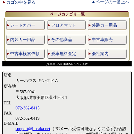
ページの一番上へ
カゴの中を見る
ページカテゴリ一覧
シートカバー
フロアマット
外装カー用品
内装カー用品
その他商品
中古車販売
中古車検索依頼
愛車無料査定
会社案内
(c)2020 CAR HOUSE KING DOM
店名
カーハウス キングドム
所在地
〒587-0041
大阪府堺市美原区菅生928-1
TEL
072-362-8415
FAX
072-362-8419
E-MAIL
support@j-osaka.net
（PCメール受信可能なように必ず拒否設