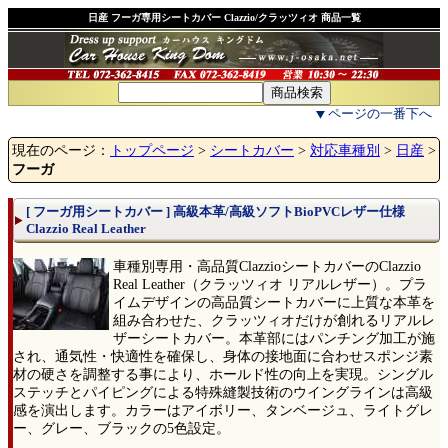
日産 フーガ専用シートカバー Clazzio/クラッツィオ 商品一覧
ページの一番下へ
現在のページ：
トップページ
>
シートカバー
>
対応車種別
>
日産
>
フーガ
[ フーガ用シートカバー ] 高級本革/高級ソフトBioPVCレザー仕様
Clazzio Real Leather
車種別専用・高品質ClazzioシートカバーのClazzio
Real Leather（クラッツィオ リアルレザー）。プラ
イムデザインの高品質シートカバーに上質な本革を
組み合わせた、クラッツィオだけが創れるリアルレ
ザーシートカバー。本革部にはパンチング加工が施
され、通気性・快適性を確保し、身体の接地面に合わせスポンジ素
材の硬さを調整する事により、ホールド性の向上を実現。シングル
ステッチとパイピングによる特殊縫製技術のウイングラインは高級
感を演出します。カラーはアイボリー、タンベージュ、ライトグレ
ー、グレー、ブラックの5色設定。