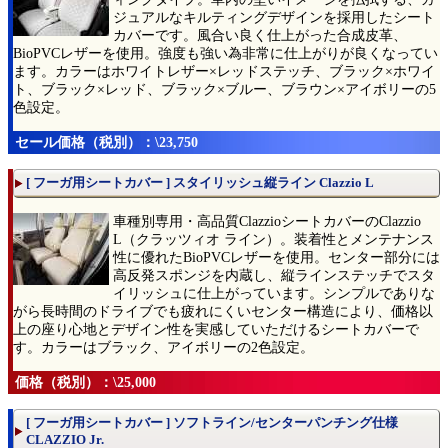
ジュアルなキルティングデザインを採用したシート
カバーです。風合い良く仕上がった合成皮革、
BioPVCレザーを使用。強度も強い為非常に仕上がりが良くなってい
ます。カラーはホワイトレザー×レッドステッチ、ブラック×ホワイ
ト、ブラック×レッド、ブラック×ブルー、ブラウン×アイボリーの5
色設定。
セール価格（税別）：\23,750
[ フーガ用シートカバー ] スタイリッシュ縦ライン Clazzio L
車種別専用・高品質ClazzioシートカバーのClazzio
L（クラッツィオ ライン）。装着性とメンテナンス
性に優れたBioPVCレザーを使用。センター部分には
高反発スポンジを内蔵し、縦ラインステッチでスタ
イリッシュに仕上がっています。シンプルでありな
がら長時間のドライブでも疲れにくいセンター構造により、価格以
上の座り心地とデザイン性を実感していただけるシートカバーで
す。カラーはブラック、アイボリーの2色設定。
価格（税別）：\25,000
[ フーガ用シートカバー ] ソフトライン/センターパンチング仕様
CLAZZIO Jr.