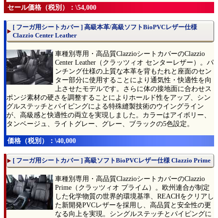
セール価格（税別）：\54,000
[ フーガ用シートカバー ] 高級本革/高級ソフトBioPVCレザー仕様
Clazzio Center Leather
車種別専用・高品質ClazzioシートカバーのClazzio
Center Leather（クラッツィオ センターレザー）。パ
ンチング仕様の上質な本革を背もたれと座面のセン
ター部分に使用することにより通気性・快適性を向
上させたモデルです。さらに体の接地面に合わせス
ポンジ素材の硬さを調整することによりホールド性をアップ、シン
グルステッチとパイピングによる特殊縫製技術のウイングライン
が、高級感と快適性の両立を実現しました。カラーはアイボリー、
タンベージュ、ライトグレー、グレー、ブラックの5色設定。
価格（税別）：\40,000
[ フーガ用シートカバー ] 高級ソフトBioPVCレザー仕様 Clazzio Prime
車種別専用・高品質ClazzioシートカバーのClazzio
Prime（クラッツィオ プライム）。欧州連合が制定
した化学物質の世界的環境基準、REACHをクリアし
た新開発PVCレザーを採用し、高品質と安全性の更
なる向上を実現。シングルステッチとパイピングに