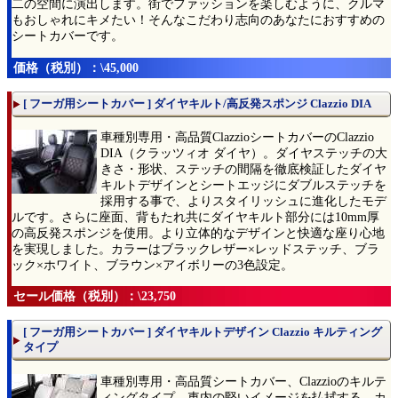
二の空間に演出します。街でファッションを楽しむように、クルマ
もおしゃれにキメたい！そんなこだわり志向のあなたにおすすめの
シートカバーです。
価格（税別）：\45,000
[ フーガ用シートカバー ] ダイヤキルト/高反発スポンジ Clazzio DIA
車種別専用・高品質ClazzioシートカバーのClazzio
DIA（クラッツィオ ダイヤ）。ダイヤステッチの大
きさ・形状、ステッチの間隔を徹底検証したダイヤ
キルトデザインとシートエッジにダブルステッチを
採用する事で、よりスタイリッシュに進化したモデ
ルです。さらに座面、背もたれ共にダイヤキルト部分には10mm厚
の高反発スポンジを使用。より立体的なデザインと快適な座り心地
を実現しました。カラーはブラックレザー×レッドステッチ、ブラ
ック×ホワイト、ブラウン×アイボリーの3色設定。
セール価格（税別）：\23,750
[ フーガ用シートカバー ] ダイヤキルトデザイン Clazzio キルティング
タイプ
車種別専用・高品質シートカバー、Clazzioのキルテ
ィングタイプ。車内の堅いイメージを払拭する、カ