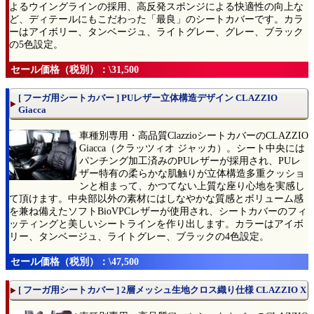
よるウイングラインの採用、高反発スポンジによる快適性の向上な
ど、ディテールにもこだわった「最良」のシートカバーです。カラ
ーはアイボリー、タンベージュ、ライトグレー、グレー、ブラック
の5色設定。
セール価格（税別）：\31,500
[ フーガ用シートカバー ] PUレザー立体構造デザイン CLAZZIO
Giacca
車種別専用・高品質ClazzioシートカバーのCLAZZIO
Giacca（クラッツィオ ジャッカ）。シート中央には
パンチング加工済みのPUレザーが採用され、PUレ
ザー特有の柔らかな肌触りが立体構造多重クッショ
ンと相まって、かつてない上質な座り心地を実感し
て頂けます。中央部以外の素材にはしなやかな質感とボリューム感
を兼ね備えたソフトBioVPCレザーが使用され、シートカバーのフィ
ッティングと美しいシートラインを作り出します。カラーはアイボ
リー、タンベージュ、ライトグレー、ブラックの4色設定。
セール価格（税別）：\47,500
[ フーガ用シートカバー ] 2層メッシュ生地クロス織り仕様 CLAZZIO X