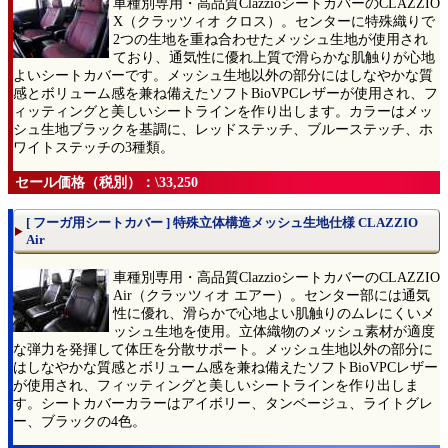
車種別専用・高品質ClazzioシートカバーのCLAZZIO
X（クラッツィオ クロス）。センターに特殊織りで
2つの生地を重ね合わせたメッシュ生地が使用され
ており、通気性に優れ上質で滑らかな肌触りが心地
よいシートカバーです。メッシュ生地以外の部分にはしなやかな質
感とボリューム感を兼ね備えたソフトBioVPCレザーが使用され、フ
ィッティングと美しいシートラインを作り出します。カラーはメッ
シュ生地ブラックを基調に、レッドステッチ、ブルーステッチ、ホ
ワイトステッチの3種類。
セール価格（税別）：\33,250
[ フーガ用シートカバー ] 特殊立体構造メッシュ生地仕様 CLAZZIO
Air
車種別専用・高品質ClazzioシートカバーのCLAZZIO
Air（クラッツィオ エアー）。センター部には通気
性に優れ、滑らかで心地よい肌触りのムレにくいメ
ッシュ生地を使用。立体織物のメッシュ素材が適度
な弾力を発揮して体圧を分散サポート。メッシュ生地以外の部分に
はしなやかな質感とボリューム感を兼ね備えたソフトBioVPCレザー
が使用され、フィッティングと美しいシートラインを作り出しま
す。シートカバーカラーはアイボリー、タンベージュ、ライトグレ
ー、ブラックの4色。