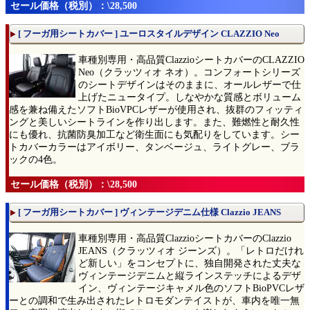
セール価格（税別）：\28,500
[ フーガ用シートカバー ] ユーロスタイルデザイン CLAZZIO Neo
車種別専用・高品質ClazzioシートカバーのCLAZZIO
Neo（クラッツィオ ネオ）。コンフォートシリーズ
のシートデザインはそのままに、オールレザーで仕
上げたニュータイプ。しなやかな質感とボリューム
感を兼ね備えたソフトBioVPCレザーが使用され、抜群のフィッティ
ングと美しいシートラインを作り出します。また、難燃性と耐久性
にも優れ、抗菌防臭加工など衛生面にも気配りをしています。シー
トカバーカラーはアイボリー、タンベージュ、ライトグレー、ブラ
ックの4色。
セール価格（税別）：\28,500
[ フーガ用シートカバー ] ヴィンテージデニム仕様 Clazzio JEANS
車種別専用・高品質ClazzioシートカバーのClazzio
JEANS（クラッツィオ ジーンズ）。「レトロだけれ
ど新しい」をコンセプトに、独自開発された丈夫な
ヴィンテージデニムと縦ラインステッチによるデザ
イン、ヴィンテージキャメル色のソフトBioPVCレザ
ーとの調和で生み出されたレトロモダンテイストが、車内を唯一無