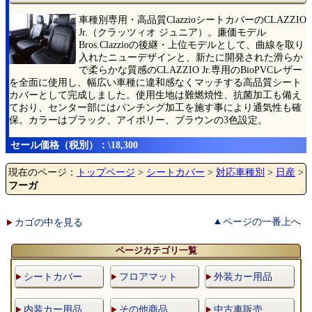
車種別専用・高品質ClazzioシートカバーのCLAZZIO
Jr.（クラッツィオ ジュニア）。廉価モデル
Bros.Clazzioの後継・上位モデルとして、曲線を取り
入れたニューデザインと、新たに開発された滑らか
で柔らかな質感のCLAZZIO Jr.専用のBioPVCレザー
を全面に使用し、幅広い車種に違和感なくマッチする高品質シート
カバーとして完成しました。使用生地は難燃焼性、抗菌加工も備え
ており、センター部にはパンチング加工を施す事により通気性も確
保。カラーはブラック、アイボリー、ブラウンの3色設定。
セール価格（税別）：\18,300
現在のページ：
トップページ
>
シートカバー
>
対応車種別
>
日産
>
フーガ
ページの一番上へ
カゴの中を見る
ページカテゴリ一覧
シートカバー
フロアマット
外装カー用品
内装カー用品
その他商品
中古車販売